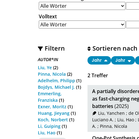
Volltext
Filtern
Sortieren nach
AUTOR*IN
Jahr
Jahr
Liu, Ye
(2)
Pinna, Nicola
(2)
2
Treffer
Adelhelm, Philipp
(1)
Bojdys, Michael J.
(1)
A partially disorder
Emmerling,
as fast-charging neg
Franziska
(1)
batteries
(2025)
Exner, Moritz
(1)
Huang, Jieyang
(1)
Liu, Yanchen
;
de O
Koch, Norbert
(1)
Luciano A.
;
Liu, Hao
;
Li, Guiping
(1)
A.
;
Pinna, Nicola
Liu, Hao
(1)
One‐Pot Synthesis o