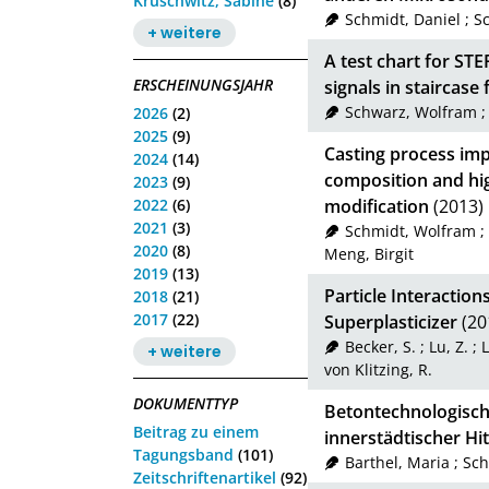
Kruschwitz, Sabine
(8)
Schmidt, Daniel
;
S
+ weitere
A test chart for ST
ERSCHEINUNGSJAHR
signals in staircase
Schwarz, Wolfram
2026
(2)
2025
(9)
Casting process im
2024
(14)
composition and hi
2023
(9)
2022
(6)
modification
(2013)
2021
(3)
Schmidt, Wolfram
;
2020
(8)
Meng, Birgit
2019
(13)
Particle Interaction
2018
(21)
2017
(22)
Superplasticizer
(20
Becker, S.
;
Lu, Z.
;
L
+ weitere
von Klitzing, R.
DOKUMENTTYP
Betontechnologisch
Beitrag zu einem
innerstädtischer Hi
Tagungsband
(101)
Barthel, Maria
;
Sch
Zeitschriftenartikel
(92)