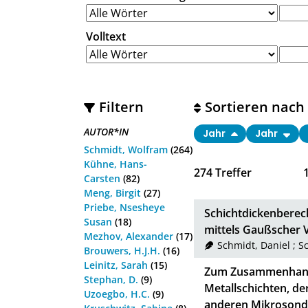
Volltext
Filtern
Sortieren nach
AUTOR*IN
Jahr
Jahr
Schmidt, Wolfram
(264)
Kühne, Hans-
274
Treffer
Carsten
(82)
Meng, Birgit
(27)
Priebe, Nsesheye
Schichtdickenbere
Susan
(18)
mittels Gaußscher V
Mezhov, Alexander
(17)
Schmidt, Daniel
;
S
Brouwers, H.J.H.
(16)
Leinitz, Sarah
(15)
Zum Zusammenhang 
Stephan, D.
(9)
Metallschichten, de
Uzoegbo, H.C.
(9)
anderen Mikrosond