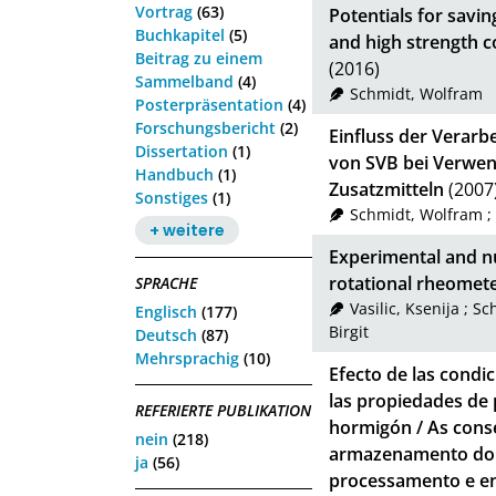
Vortrag
(63)
Potentials for savin
Buchkapitel
(5)
and high strength c
Beitrag zu einem
(2016)
Sammelband
(4)
Schmidt, Wolfram
Posterpräsentation
(4)
Forschungsbericht
(2)
Einfluss der Verarb
Dissertation
(1)
von SVB bei Verwen
Handbuch
(1)
Zusatzmitteln
(2007
Sonstiges
(1)
Schmidt, Wolfram
;
+ weitere
Experimental and nu
rotational rheomete
SPRACHE
Vasilic, Ksenija
;
Sc
Englisch
(177)
Birgit
Deutsch
(87)
Mehrsprachig
(10)
Efecto de las cond
las propiedades de
REFERIERTE PUBLIKATION
hormigón / As cons
nein
(218)
armazenamento do 
ja
(56)
processamento e e