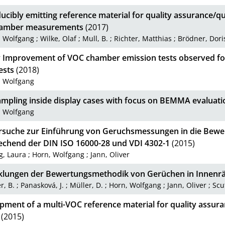
cibly emitting reference material for quality assurance/qu
hamber measurements
(2017)
, Wolfgang
;
Wilke, Olaf
;
Mull, B.
;
Richter, Matthias
;
Brödner, Dori
y Improvement of VOC chamber emission tests observed fo
ests
(2018)
, Wolfgang
mpling inside display cases with focus on BEMMA evaluati
, Wolfgang
rsuche zur Einführung von Geruchsmessungen in die Bew
echend der DIN ISO 16000-28 und VDI 4302-1
(2015)
g, Laura
;
Horn, Wolfgang
;
Jann, Oliver
klungen der Bewertungsmethodik von Gerüchen in Innen
r, B.
;
Panasková, J.
;
Müller, D.
;
Horn, Wolfgang
;
Jann, Oliver
;
Scu
ment of a multi-VOC reference material for quality assura
(2015)