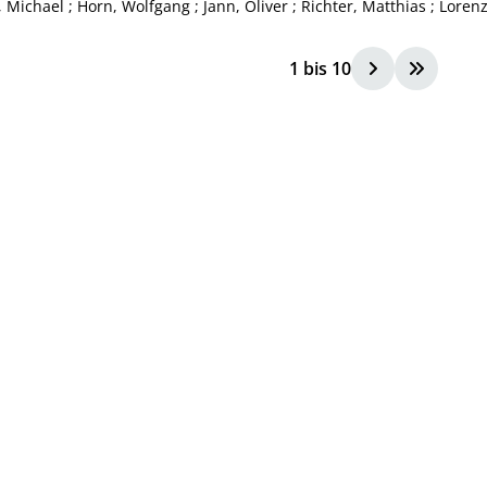
, Michael
;
Horn, Wolfgang
;
Jann, Oliver
;
Richter, Matthias
;
Lorenz
1
bis
10