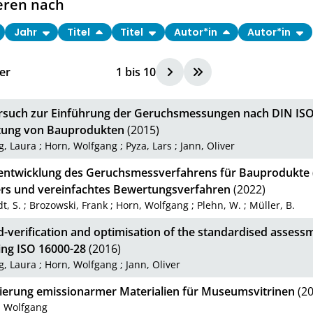
eren nach
Jahr
Titel
Titel
Autor*in
Autor*in
er
1
bis
10
rsuch zur Einführung der Geruchsmessungen nach DIN ISO 
ung von Bauprodukten
(2015)
g, Laura
;
Horn, Wolfgang
;
Pyza, Lars
;
Jann, Oliver
entwicklung des Geruchsmessverfahrens für Bauprodukte (T
rs und vereinfachtes Bewertungsverfahren
(2022)
t, S.
;
Brozowski, Frank
;
Horn, Wolfgang
;
Plehn, W.
;
Müller, B.
-verification and optimisation of the standardised assessm
ing ISO 16000-28
(2016)
g, Laura
;
Horn, Wolfgang
;
Jann, Oliver
izierung emissionarmer Materialien für Museumsvitrinen
(20
, Wolfgang