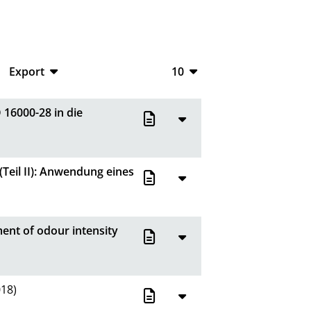
Export
10
CSV
10
16000-28 in die
RIS
20
XML
50
eil II): Anwendung eines
100
ent of odour intensity
18)