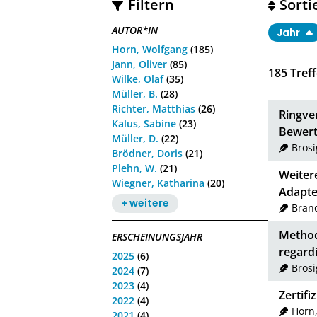
Filtern
Sorti
AUTOR*IN
Jahr
Horn, Wolfgang
(185)
Jann, Oliver
(85)
185
Treff
Wilke, Olaf
(35)
Müller, B.
(28)
Richter, Matthias
(26)
Ringve
Kalus, Sabine
(23)
Bewert
Müller, D.
(22)
Brosi
Brödner, Doris
(21)
Plehn, W.
(21)
Weiter
Wiegner, Katharina
(20)
Adapte
+ weitere
Brand
Method
ERSCHEINUNGSJAHR
regard
2025
(6)
Brosi
2024
(7)
2023
(4)
Zertif
2022
(4)
Horn
2021
(4)