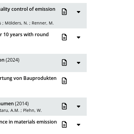
ality control of emission
s
;
Mölders, N.
;
Renner, M.
r 10 years with round
on
(2024)
ertung von Bauprodukten
räumen
(2014)
taru, A.M.
;
Plehn, W.
nce in materials emission