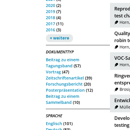
2020
(2)
Reprodu
2019
(7)
test c
2018
(4)
Horn
2017
(11)
2016
(3)
Qualit
+ weitere
robin t
Horn
DOKUMENTTYP
VOC-Sa
Beitrag zu einem
Horn
Tagungsband
(57)
Vortrag
(47)
Ringve
Zeitschriftenartikel
(39)
entspr
Forschungsbericht
(20)
Brosi
Posterpräsentation
(12)
Beitrag zu einem
Entwic
Sammelband
(10)
Mülle
SPRACHE
Develop
Englisch
(101)
testing
Deutsch
(83)