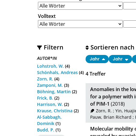
Volltext
Filtern
Sortieren nach
AUTOR*IN
Jahr
Jahr
Lohstroh, W.
(4)
Schönhals, Andreas
(4)
4
Treffer
Zorn, R.
(4)
Zamponi, M.
(3)
Anomalies in the lo
Böhning, Martin
(2)
for a polymer with 
Frick, B.
(2)
of PIM-1
(2018)
Harrison, W.
(2)
Krause, Christina
(2)
Zorn, R.
;
Yin, Huaji
Al-Sabbagh,
Pauw, Brian Richard
;
Dominik
(1)
Molecular mobility 
Budd, P.
(1)