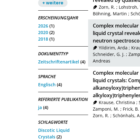
revealed by quasiel
+ weitere
Zorn, R.
;
Lohstroh,
Böhning, Martin
;
Schö
ERSCHEINUNGSJAHR
Complex molecular 
2026
(1)
2020
(2)
liquid crystal revea
2018
(1)
neutron spectrosc
Yildirim, Arda
;
Krau
DOKUMENTTYP
Schneider, G. J.
;
Zamp
Andreas
Zeitschriftenartikel
(4)
Complex molecular 
SPRACHE
liquid crystals: Co
Englisch
(4)
alkanoyloxy)triphe
alkyloxy)triphenyle
REFERIERTE PUBLIKATION
Krause, Christina
;
ja
(4)
Zamponi, M.
;
Frick, B.
Zorn, R.
;
Schönhals, 
SCHLAGWORTE
Discotic Liquid
Crystals
(2)