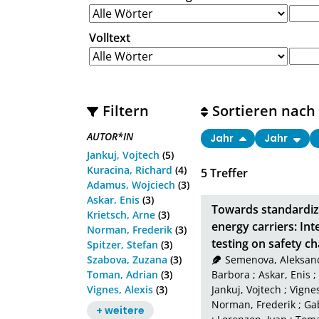
Volltext
Filtern
Sortieren nach
AUTOR*IN
Jahr
Jahr
Jankuj, Vojtech
(5)
Kuracina, Richard
(4)
5
Treffer
Adamus, Wojciech
(3)
Askar, Enis
(3)
Towards standardize
Krietsch, Arne
(3)
energy carriers: In
Norman, Frederik
(3)
testing on safety ch
Spitzer, Stefan
(3)
Szabova, Zuzana
(3)
Semenova, Aleksan
Toman, Adrian
(3)
Barbora
;
Askar, Enis
;
Vignes, Alexis
(3)
Jankuj, Vojtech
;
Vignes
Norman, Frederik
;
Gab
+ weitere