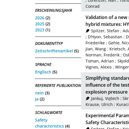
;
Lorenzon, Ivan
;
Toma
Conrad
ERSCHEINUNGSJAHR
Validation of a new 
2026
(2)
2025
(2)
hybrid mixtures: HY
2023
(1)
Spitzer, Stefan
;
Ad
;
D’Hyon, Sebastian
;
D
Friederike
;
Gehle, Nic
DOKUMENTTYP
Jian, Wang
;
Krietsch, 
Zeitschriftenartikel
(5)
Norman, Frederik
;
Os
Toman, Adrian
;
Skjold
SPRACHE
Vignes, Alexis
;
Winger
Englisch
(5)
Simplifying standard
influence of the t
REFERIERTE PUBLIKATION
explosion pressure 
nein
(3)
Jankuj, Vojtech
;
Skr
ja
(2)
Krause, Ulrich
;
Kuraci
SCHLAGWORTE
Experimental Param
Safety
Safety Characteristi
characteristics
(4)
Spitzer, Stefan
;
Kri