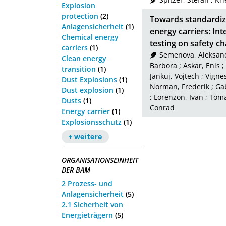
Explosion
protection
(2)
Towards standardize
Anlagensicherheit
(1)
energy carriers: In
Chemical energy
testing on safety ch
carriers
(1)
Semenova, Aleksan
Clean energy
Barbora
;
Askar, Enis
;
transition
(1)
Jankuj, Vojtech
;
Vignes
Dust Explosions
(1)
Norman, Frederik
;
Gab
Dust explosion
(1)
;
Lorenzon, Ivan
;
Toma
Dusts
(1)
Conrad
Energy carrier
(1)
Explosionsschutz
(1)
+ weitere
ORGANISATIONSEINHEIT
DER BAM
2 Prozess- und
Anlagensicherheit
(5)
2.1 Sicherheit von
Energieträgern
(5)