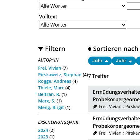
Volltext
Filtern
Sortieren nach
AUTOR*IN
Jahr
Jahr
Frei, Vivian
(7)
Pirskawetz, Stephan
(4)
7
Treffer
Rogge, Andreas
(4)
Thiele, Marc
(4)
Ermüdungsverhalten
Beltran, R.
(1)
Probekörpergeomet
Marx, S.
(1)
Frei, Vivian
;
Pirska
Meng, Birgit
(1)
Ermüdungsverhalten
ERSCHEINUNGSJAHR
Probekörpergeomet
2024
(2)
Frei, Vivian
;
Pirska
2023
(1)