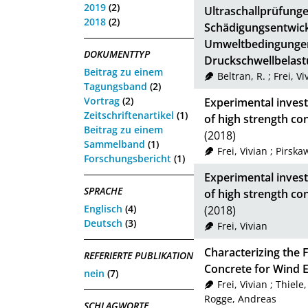
2019
(2)
Ultraschallprüfunge
2018
(2)
Schädigungsentwick
Umweltbedingungen
DOKUMENTTYP
Druckschwellbelas
Beitrag zu einem
Beltran, R.
;
Frei, Vi
Tagungsband
(2)
Vortrag
(2)
Experimental investi
Zeitschriftenartikel
(1)
of high strength co
Beitrag zu einem
(2018)
Sammelband
(1)
Frei, Vivian
;
Pirska
Forschungsbericht
(1)
Experimental investi
SPRACHE
of high strength co
Englisch
(4)
(2018)
Deutsch
(3)
Frei, Vivian
Characterizing the 
REFERIERTE PUBLIKATION
Concrete for Wind 
nein
(7)
Frei, Vivian
;
Thiele
Rogge, Andreas
SCHLAGWORTE