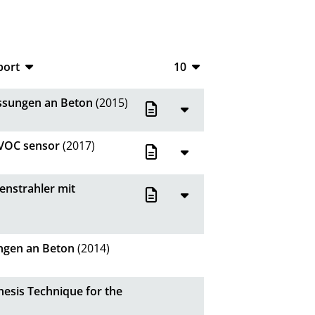
port
10
CSV
10
ssungen an Beton
(2015)
RIS
20
XML
50
 VOC sensor
(2017)
100
enstrahler mit
ngen an Beton
(2014)
hesis Technique for the