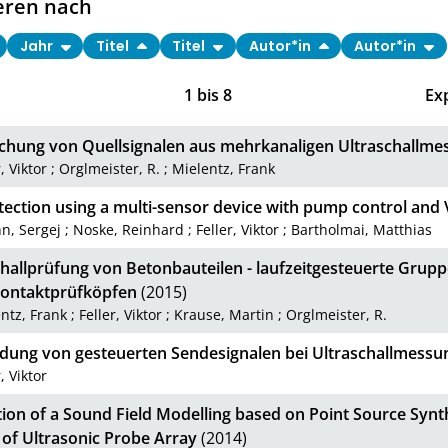
eren nach
Jahr
Titel
Titel
Autor*in
Autor*in
1
bis
8
Ex
chung von Quellsignalen aus mehrkanaligen Ultraschallme
, Viktor
;
Orglmeister, R.
;
Mielentz, Frank
tection using a multi-sensor device with pump control and
n, Sergej
;
Noske, Reinhard
;
Feller, Viktor
;
Bartholmai, Matthias
challprüfung von Betonbauteilen - laufzeitgesteuerte Grupp
ontaktprüfköpfen
(2015)
ntz, Frank
;
Feller, Viktor
;
Krause, Martin
;
Orglmeister, R.
ung von gesteuerten Sendesignalen bei Ultraschallmessu
, Viktor
ion of a Sound Field Modelling based on Point Source Synt
 of Ultrasonic Probe Array
(2014)