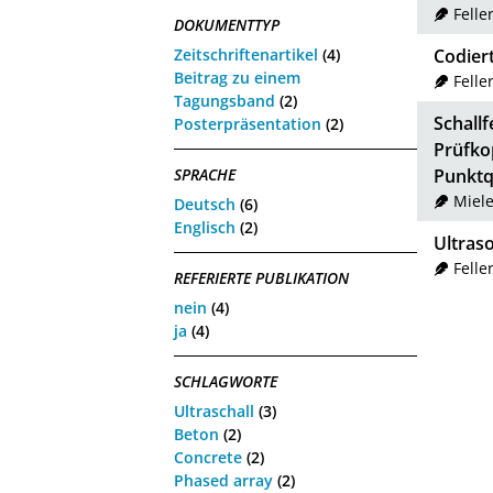
Feller
DOKUMENTTYP
Zeitschriftenartikel
(4)
Codier
Beitrag zu einem
Feller
Tagungsband
(2)
Schall
Posterpräsentation
(2)
Prüfko
Punktq
SPRACHE
Miele
Deutsch
(6)
Englisch
(2)
Ultras
Feller
REFERIERTE PUBLIKATION
nein
(4)
ja
(4)
SCHLAGWORTE
Ultraschall
(3)
Beton
(2)
Concrete
(2)
Phased array
(2)