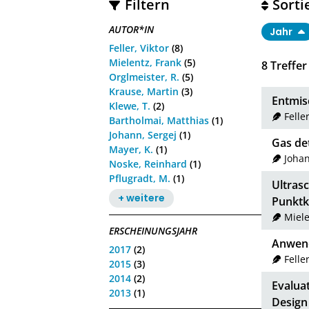
Filtern
Sorti
AUTOR*IN
Jahr
Feller, Viktor
(8)
Mielentz, Frank
(5)
8
Treffer
Orglmeister, R.
(5)
Krause, Martin
(3)
Entmis
Klewe, T.
(2)
Feller
Bartholmai, Matthias
(1)
Johann, Sergej
(1)
Gas de
Mayer, K.
(1)
Johan
Noske, Reinhard
(1)
Pflugradt, M.
(1)
Ultras
+ weitere
Punktk
Miele
ERSCHEINUNGSJAHR
Anwend
2017
(2)
Feller
2015
(3)
2014
(2)
Evaluat
2013
(1)
Design