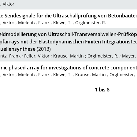
, Viktor
te Sendesignale für die Ultraschallprüfung von Betonbautei
, Viktor
;
Mielentz, Frank
;
Klewe, T.
;
Orglmeister, R.
feldmodellierung von Ultraschall-Transversalwellen-Prüfköp
pfarrays mit der Elastodynamischen Finiten Integrationste
uellensynthese
(2013)
ntz, Frank
;
Feller, Viktor
;
Krause, Martin
;
Orglmeister, R.
;
Mayer,
onic phased array for investigations of concrete componen
, Viktor
;
Mielentz, Frank
;
Klewe, T.
;
Krause, Martin
;
Orglmeister, 
1
bis
8