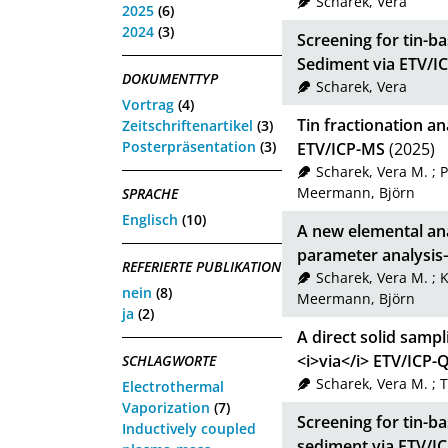
Scharek, Vera
2025
(6)
2024
(3)
Screening for tin-b
Sediment via ETV/I
DOKUMENTTYP
Scharek, Vera
Vortrag
(4)
Tin fractionation an
Zeitschriftenartikel
(3)
Posterpräsentation
(3)
ETV/ICP-MS
(2025)
Scharek, Vera M.
;
P
Meermann, Björn
SPRACHE
Englisch
(10)
A new elemental ana
parameter analysi
REFERIERTE PUBLIKATION
Scharek, Vera M.
;
K
nein
(8)
Meermann, Björn
ja
(2)
A direct solid samp
<i>via</i> ETV/ICP
SCHLAGWORTE
Scharek, Vera M.
;
T
Electrothermal
Vaporization
(7)
Screening for tin-b
Inductively coupled
sediment via ETV/I