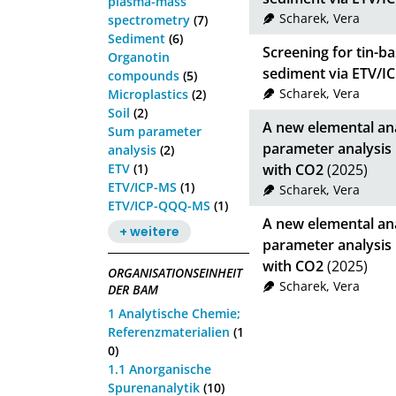
plasma-mass
Scharek, Vera
spectrometry
(7)
Sediment
(6)
Screening for tin-b
Organotin
sediment via ETV/I
compounds
(5)
Scharek, Vera
Microplastics
(2)
Soil
(2)
A new elemental ana
Sum parameter
parameter analysis
analysis
(2)
ETV
(1)
with CO2
(2025)
ETV/ICP-MS
(1)
Scharek, Vera
ETV/ICP-QQQ-MS
(1)
A new elemental ana
+ weitere
parameter analysis
with CO2
(2025)
ORGANISATIONSEINHEIT
Scharek, Vera
DER BAM
1 Analytische Chemie;
Referenzmaterialien
(1
0)
1.1 Anorganische
Spurenanalytik
(10)