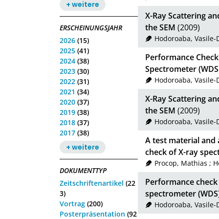
+ weitere
X-Ray Scattering an
the SEM
(2009)
ERSCHEINUNGSJAHR
Hodoroaba, Vasile-
2026
(15)
2025
(41)
Performance Check 
2024
(38)
Spectrometer (WDS)
2023
(30)
Hodoroaba, Vasile-
2022
(31)
2021
(34)
X-Ray Scattering an
2020
(37)
the SEM
(2009)
2019
(38)
Hodoroaba, Vasile-
2018
(37)
2017
(38)
A test material and
+ weitere
check of X-ray spec
Procop, Mathias
;
H
DOKUMENTTYP
Performance check 
Zeitschriftenartikel
(22
spectrometer (WDS)
3)
Vortrag
(200)
Hodoroaba, Vasile-
Posterpräsentation
(92