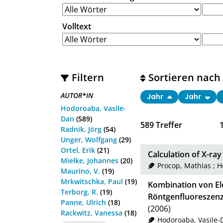
Volltext
Filtern
Sortieren nach
AUTOR*IN
Jahr
Jahr
Hodoroaba, Vasile-
Dan
(589)
589
Treffer
Radnik, Jörg
(54)
Unger, Wolfgang
(29)
Ortel, Erik
(21)
Calculation of X-ra
Mielke, Johannes
(20)
Procop, Mathias
;
H
Maurino, V.
(19)
Mrkwitschka, Paul
(19)
Kombination von El
Terborg, R.
(19)
Röntgenfluoreszenz
Panne, Ulrich
(18)
(2006)
Rackwitz, Vanessa
(18)
Hodoroaba, Vasile-