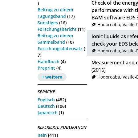
Check of the energy
)
Beitrag zu einem
performance with t
Tagungsband
(17)
BAM software EDS s
Sonstiges
(16)
Hodoroaba, Vasile-
Forschungsbericht
(11)
Beitrag zu einem
Ionic liquids as ref
Sammelband
(10)
check your EDS bel
Forschungsdatensatz
(
Hodoroaba, Vasile-
7)
Handbuch
(4)
Measurement and ca
Preprint
(4)
(2016)
+ weitere
Hodoroaba, Vasile-
SPRACHE
Englisch
(482)
Deutsch
(106)
Japanisch
(1)
REFERIERTE PUBLIKATION
nein
(411)