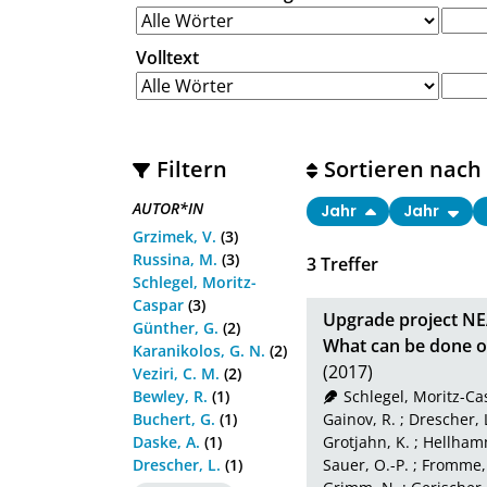
Volltext
Filtern
Sortieren nach
AUTOR*IN
Jahr
Jahr
Grzimek, V.
(3)
Russina, M.
(3)
3
Treffer
Schlegel, Moritz-
Caspar
(3)
Upgrade project NE
Günther, G.
(2)
What can be done 
Karanikolos, G. N.
(2)
(2017)
Veziri, C. M.
(2)
Bewley, R.
(1)
Schlegel, Moritz-Ca
Buchert, G.
(1)
Gainov, R.
;
Drescher, 
Daske, A.
(1)
Grotjahn, K.
;
Hellham
Drescher, L.
(1)
Sauer, O.-P.
;
Fromme,