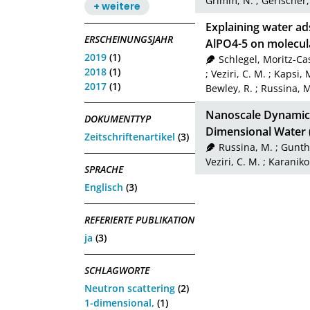
Grimm, N.
;
Gerischer,
+ weitere
Explaining water ad
ERSCHEINUNGSJAHR
AlPO4-5 on molecul
2019
(1)
Schlegel, Moritz-Ca
2018
(1)
;
Veziri, C. M.
;
Kapsi, 
2017
(1)
Bewley, R.
;
Russina, M
Nanoscale Dynamics
DOKUMENTTYP
Dimensional Water
Zeitschriftenartikel
(3)
Russina, M.
;
Gunth
Veziri, C. M.
;
Karanikol
SPRACHE
Englisch
(3)
REFERIERTE PUBLIKATION
ja
(3)
SCHLAGWORTE
Neutron scattering
(2)
1-dimensional,
(1)