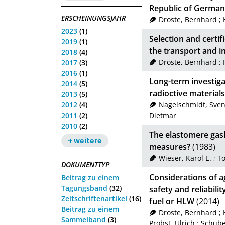
Republic of Germa
ERSCHEINUNGSJAHR
Droste, Bernhard
;
2023
(1)
Selection and certif
2019
(1)
the transport and i
2018
(4)
Droste, Bernhard
;
2017
(3)
2016
(1)
Long-term investiga
2014
(5)
radioctive materials
2013
(5)
2012
(4)
Nagelschmidt, Sve
2011
(2)
Dietmar
2010
(2)
The elastomere gask
+ weitere
measures?
(1983)
Wieser, Karol E.
;
To
DOKUMENTTYP
Considerations of 
Beitrag zu einem
Tagungsband
(32)
safety and reliabili
Zeitschriftenartikel
(16)
fuel or HLW
(2014)
Beitrag zu einem
Droste, Bernhard
;
Sammelband
(3)
Probst, Ulrich
;
Schube