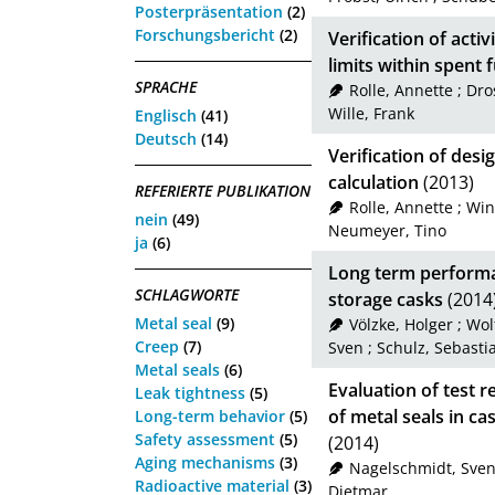
Posterpräsentation
(2)
Forschungsbericht
(2)
Verification of acti
limits within spent 
SPRACHE
Rolle, Annette
;
Dro
Wille, Frank
Englisch
(41)
Deutsch
(14)
Verification of desi
calculation
(2013)
REFERIERTE PUBLIKATION
Rolle, Annette
;
Wink
nein
(49)
Neumeyer, Tino
ja
(6)
Long term performan
SCHLAGWORTE
storage casks
(2014
Metal seal
(9)
Völzke, Holger
;
Wol
Creep
(7)
Sven
;
Schulz, Sebasti
Metal seals
(6)
Evaluation of test 
Leak tightness
(5)
of metal seals in ca
Long-term behavior
(5)
Safety assessment
(5)
(2014)
Aging mechanisms
(3)
Nagelschmidt, Sve
Radioactive material
(3)
Dietmar