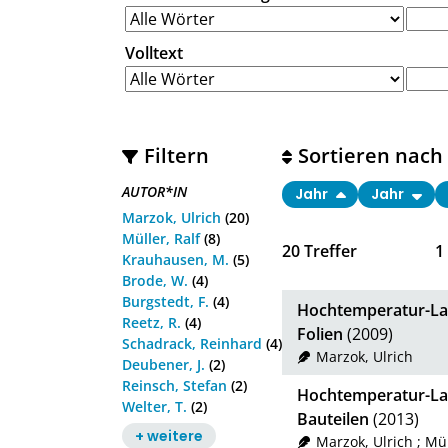
Volltext
Filtern
Sortieren nach
AUTOR*IN
Jahr
Jahr
Marzok, Ulrich
(20)
Müller, Ralf
(8)
20
Treffer
1
Krauhausen, M.
(5)
Brode, W.
(4)
Burgstedt, F.
(4)
Hochtemperatur-Las
Reetz, R.
(4)
Folien
(2009)
Schadrack, Reinhard
(4)
Marzok, Ulrich
Deubener, J.
(2)
Reinsch, Stefan
(2)
Hochtemperatur-Las
Welter, T.
(2)
Bauteilen
(2013)
+ weitere
Marzok, Ulrich
;
Mül