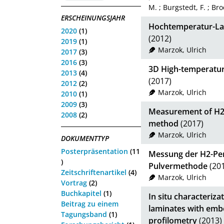
M.
;
Burgstedt, F.
;
Bro
ERSCHEINUNGSJAHR
Hochtemperatur-Las
2020
(1)
(2012)
2019
(1)
Marzok, Ulrich
2017
(3)
2016
(3)
3D High-temperature
2013
(4)
(2017)
2012
(2)
Marzok, Ulrich
2010
(1)
2009
(3)
Measurement of H2 
2008
(2)
method
(2017)
Marzok, Ulrich
DOKUMENTTYP
Posterpräsentation
(11
Messung der H2-Per
)
Pulvermethode
(20
Zeitschriftenartikel
(4)
Marzok, Ulrich
Vortrag
(2)
Buchkapitel
(1)
In situ characteriza
Beitrag zu einem
laminates with embe
Tagungsband
(1)
profilometry
(2013)