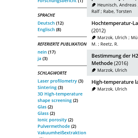
Forschungsbericht
(1)
Heunisch, Andreas
Ralf
;
Rabe, Torsten
SPRACHE
Hochtemperatur-Las
Deutsch
(12)
Englisch
(8)
(2012)
Marzok, Ulrich
;
Mül
REFERIERTE PUBLIKATION
M.
;
Reetz, R.
nein
(17)
Bestimmung der H2-
ja
(3)
Methode
(2016)
Marzok, Ulrich
SCHLAGWORTE
Laser profilometry
(3)
High-temperature l
Sintering
(3)
Marzok, Ulrich
3D High-temperature
shape screening
(2)
Glas
(2)
Glass
(2)
Ionic porosity
(2)
Pulvermethode
(2)
Vakuumheißextraktion