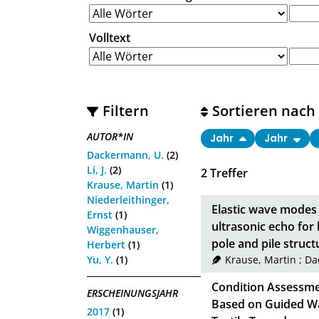
Volltext
Filtern
Sortieren nach
AUTOR*IN
Jahr
Jahr
Dackermann, U.
(2)
Li, J.
(2)
2
Treffer
Krause, Martin
(1)
Niederleithinger,
Elastic wave modes 
Ernst
(1)
ultrasonic echo for
Wiggenhauser,
pole and pile struct
Herbert
(1)
Yu, Y.
(1)
Krause, Martin
;
Da
Condition Assessmen
ERSCHEINUNGSJAHR
Based on Guided Wa
2017
(1)