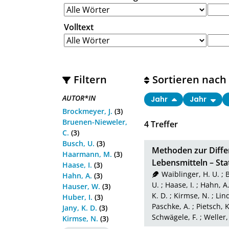
Volltext
Filtern
Sortieren nach
AUTOR*IN
Jahr
Jahr
Brockmeyer, J.
(3)
Bruenen-Nieweler,
4
Treffer
C.
(3)
Busch, U.
(3)
Methoden zur Differ
Haarmann, M.
(3)
Lebensmitteln – St
Haase, I.
(3)
Waiblinger, H. U.
;
B
Hahn, A.
(3)
U.
;
Haase, I.
;
Hahn, A
Hauser, W.
(3)
K. D.
;
Kirmse, N.
;
Lin
Huber, I.
(3)
Paschke, A.
;
Pietsch, K
Jany, K. D.
(3)
Schwägele, F.
;
Weller,
Kirmse, N.
(3)