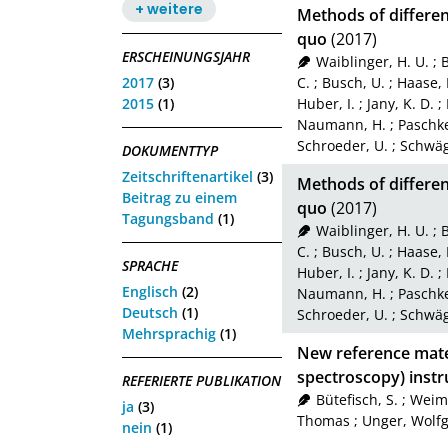
+ weitere
Methods of differen
quo
(2017)
ERSCHEINUNGSJAHR
Waiblinger, H. U.
;
B
2017
(3)
C.
;
Busch, U.
;
Haase, I
2015
(1)
Huber, I.
;
Jany, K. D.
;
Naumann, H.
;
Paschke
Schroeder, U.
;
Schwäg
DOKUMENTTYP
Zeitschriftenartikel
(3)
Methods of different
Beitrag zu einem
quo
(2017)
Tagungsband
(1)
Waiblinger, H. U.
;
B
C.
;
Busch, U.
;
Haase, I
SPRACHE
Huber, I.
;
Jany, K. D.
;
Englisch
(2)
Naumann, H.
;
Paschke
Deutsch
(1)
Schroeder, U.
;
Schwäg
Mehrsprachig
(1)
New reference mater
spectroscopy) instr
REFERIERTE PUBLIKATION
Bütefisch, S.
;
Weima
ja
(3)
Thomas
;
Unger, Wolf
nein
(1)