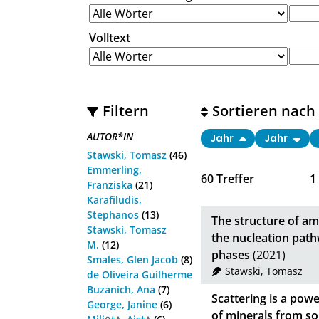
Volltext
Filtern
Sortieren nach
AUTOR*IN
Jahr
Jahr
Stawski, Tomasz
(46)
Emmerling,
60
Treffer
1
Franziska
(21)
Karafiludis,
Stephanos
(13)
The structure of am
Stawski, Tomasz
the nucleation path
M.
(12)
phases
(2021)
Smales, Glen Jacob
(8)
Stawski, Tomasz
de Oliveira Guilherme
Buzanich, Ana
(7)
Scattering is a powe
George, Janine
(6)
of minerals from so