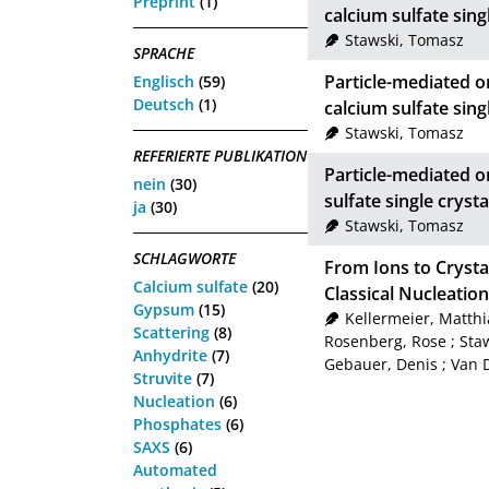
Preprint
(1)
calcium sulfate sing
Stawski, Tomasz
SPRACHE
Particle-mediated or
Englisch
(59)
Deutsch
(1)
calcium sulfate sing
Stawski, Tomasz
REFERIERTE PUBLIKATION
Particle-mediated or
nein
(30)
sulfate single crysta
ja
(30)
Stawski, Tomasz
SCHLAGWORTE
From Ions to Crysta
Calcium sulfate
(20)
Classical Nucleation
Gypsum
(15)
Kellermeier, Matthi
Scattering
(8)
Rosenberg, Rose
;
Sta
Anhydrite
(7)
Gebauer, Denis
;
Van D
Struvite
(7)
Nucleation
(6)
Phosphates
(6)
SAXS
(6)
Automated