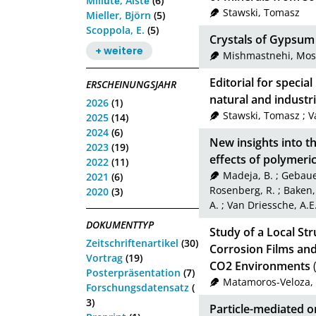
Miliūtė, Aistė
(6)
Stawski, Tomasz
Mieller, Björn
(5)
Scoppola, E.
(5)
Crystals of Gypsum
+ weitere
Mishmastnehi, Mo
Editorial for specia
ERSCHEINUNGSJAHR
natural and industr
2026
(1)
Stawski, Tomasz
;
V
2025
(14)
2024
(6)
New insights into t
2023
(19)
effects of polymeric
2022
(11)
Madeja, B.
;
Gebaue
2021
(6)
Rosenberg, R.
;
Baken,
2020
(3)
A.
;
Van Driessche, A.E
DOKUMENTTYP
Study of a Local St
Zeitschriftenartikel
(30)
Corrosion Films and
Vortrag
(19)
CO2 Environments
Posterpräsentation
(7)
Matamoros-Veloza, 
Forschungsdatensatz
(
3)
Particle-mediated or