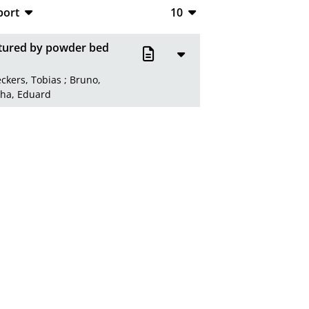
port
10
CSV
10
ctured by powder bed
RIS
20
ckers, Tobias
;
Bruno,
XML
50
ha, Eduard
100