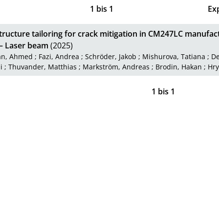
1
bis
1
Ex
tructure tailoring for crack mitigation in CM247LC manufa
 – Laser beam
(2025)
an, Ahmed
;
Fazi, Andrea
;
Schröder, Jakob
;
Mishurova, Tatiana
;
De
i
;
Thuvander, Matthias
;
Markström, Andreas
;
Brodin, Hakan
;
Hry
1
bis
1