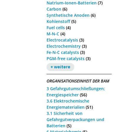
Natrium-Ionen-Batterien
(7)
Carbon
(6)
Synthetische Anoden
(6)
Kohlenstoff
(5)
Fuel cells
(4)
M-N-C
(4)
Electrocatalysis
(3)
Electrochemistry
(3)
Fe-N-C catalysts
(3)
PGM-free catalysts
(3)
+ weitere
ORGANISATIONSEINHEIT DER BAM
3 Gefahrgutumschließungen;
Energiespeicher
(56)
3.6 Elektrochemische
Energiematerialien
(51)
3.1 Sicherheit von
Gefahrgutverpackungen und
Batterien
(5)
6 Materialchemie
(5)