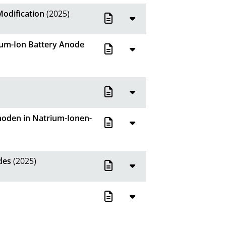
odification
(2025)
ium-Ion Battery Anode
noden in Natrium-Ionen-
des
(2025)