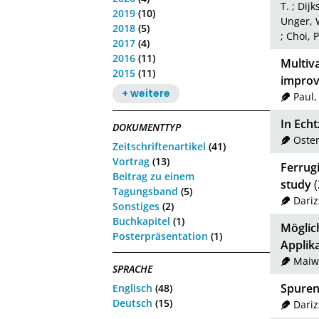
T.
;
Dijks
2019
(10)
Unger, 
2018
(5)
;
Choi, P
2017
(4)
2016
(11)
Multiva
2015
(11)
improv
+ weitere
Paul,
In Ech
DOKUMENTTYP
Oste
Zeitschriftenartikel
(41)
Vortrag
(13)
Ferrug
Beitrag zu einem
study
(
Tagungsband
(5)
Dariz
Sonstiges
(2)
Buchkapitel
(1)
Möglic
Posterpräsentation
(1)
Applik
Maiw
SPRACHE
Spurenb
Englisch
(48)
Deutsch
(15)
Dariz