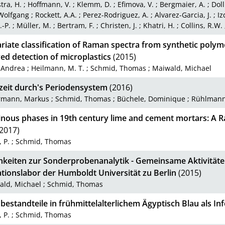
tra, H.
;
Hoffmann, V.
;
Klemm, D.
;
Efimova, V.
;
Bergmaier, A.
;
Doll
Wolfgang
;
Rockett, A.A.
;
Perez-Rodriguez, A.
;
Alvarez-Garcia, J.
;
Iz
.-P.
;
Müller, M.
;
Bertram, F.
;
Christen, J.
;
Khatri, H.
;
Collins, R.W.
riate classification of Raman spectra from synthetic polym
ed detection of microplastics
(2015)
 Andrea
;
Heilmann, M. T.
;
Schmid, Thomas
;
Maiwald, Michael
tzeit durch's Periodensystem
(2016)
rmann, Markus
;
Schmid, Thomas
;
Büchele, Dominique
;
Rühlmann
inous phases in 19th century lime and cement mortars: A 
2017)
, P.
;
Schmid, Thomas
hkeiten zur Sonderprobenanalytik - Gemeinsame Aktivitäte
ationslabor der Humboldt Universität zu Berlin
(2015)
ald, Michael
;
Schmid, Thomas
estandteile in frühmittelalterlichem Ägyptisch Blau als In
, P.
;
Schmid, Thomas