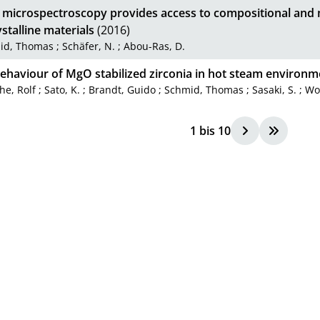
microspectroscopy provides access to compositional and mi
stalline materials
(2016)
id, Thomas
;
Schäfer, N.
;
Abou-Ras, D.
ehaviour of MgO stabilized zirconia in hot steam environm
e, Rolf
;
Sato, K.
;
Brandt, Guido
;
Schmid, Thomas
;
Sasaki, S.
;
Wo
1
bis
10