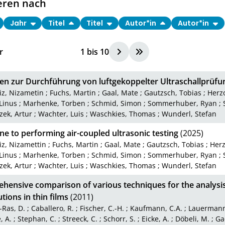
eren nach
Jahr
Titel
Titel
Autor*in
Autor*in
r
1
bis
10
den zur Durchführung von luftgekoppelter Ultraschallprüfu
iz, Nizametin
;
Fuchs, Martin
;
Gaal, Mate
;
Gautzsch, Tobias
;
Herz
 Linus
;
Marhenke, Torben
;
Schmid, Simon
;
Sommerhuber, Ryan
;
zek, Artur
;
Wachter, Luis
;
Waschkies, Thomas
;
Wunderl, Stefan
ne to performing air-coupled ultrasonic testing
(2025)
z, Nizamettin
;
Fuchs, Martin
;
Gaal, Mate
;
Gautzsch, Tobias
;
Her
 Linus
;
Marhenke, Torben
;
Schmid, Simon
;
Sommerhuber, Ryan
;
zek, Artur
;
Wachter, Luis
;
Waschkies, Thomas
;
Wunderl, Stefan
hensive comparison of various techniques for the analysis
utions in thin films
(2011)
Ras, D.
;
Caballero, R.
;
Fischer, C.-H.
;
Kaufmann, C.A.
;
Lauermann,
, A.
;
Stephan, C.
;
Streeck, C.
;
Schorr, S.
;
Eicke, A.
;
Döbeli, M.
;
Ga