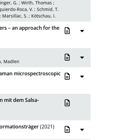
inger, G.
;
Wirth, Thomas
;
quierdo-Roca, V.
;
Schmid, T.
;
Marsillac, S.
;
Kötschau, I.
ers – an approach for the
, Madlen
Raman microspectroscopic
n mit dem Salsa-
formationsträger
(2021)