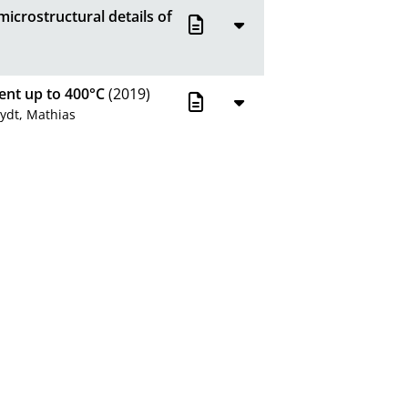
crostructural details of
ent up to 400°C
(2019)
ydt, Mathias