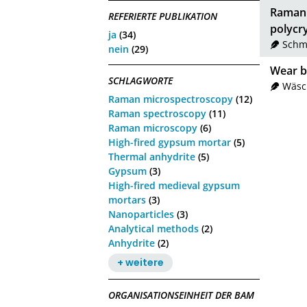
Raman 
REFERIERTE PUBLIKATION
polycry
ja
(34)
Schm
nein
(29)
Wear b
SCHLAGWORTE
Wäsch
Raman microspectroscopy
(12)
Raman spectroscopy
(11)
Raman microscopy
(6)
High-fired gypsum mortar
(5)
Thermal anhydrite
(5)
Gypsum
(3)
High-fired medieval gypsum
mortars
(3)
Nanoparticles
(3)
Analytical methods
(2)
Anhydrite
(2)
+ weitere
ORGANISATIONSEINHEIT DER BAM