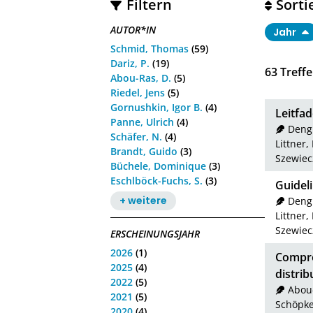
Filtern
Sorti
AUTOR*IN
Jahr
Schmid, Thomas
(59)
Dariz, P.
(19)
63
Treffe
Abou-Ras, D.
(5)
Riedel, Jens
(5)
Gornushkin, Igor B.
(4)
Leitfa
Panne, Ulrich
(4)
Deng
Schäfer, N.
(4)
Littner,
Brandt, Guido
(3)
Szewiec
Büchele, Dominique
(3)
Eschlböck-Fuchs, S.
(3)
Guideli
+ weitere
Dengi
Littner,
Szewiec
ERSCHEINUNGSJAHR
2026
(1)
Compre
2025
(4)
distrib
2022
(5)
Abou-
2021
(5)
Schöpke
2020
(4)