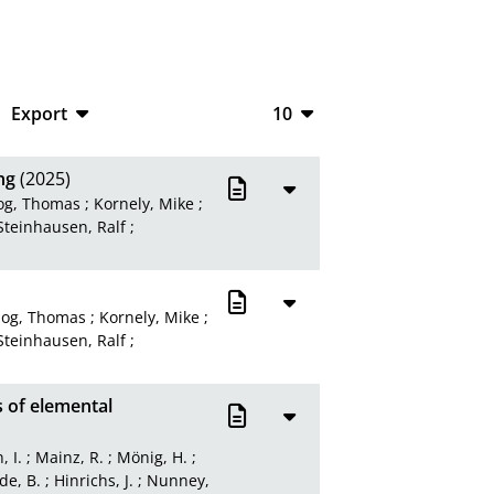
Export
10
CSV
10
ng
(2025)
RIS
20
og, Thomas
;
Kornely, Mike
;
Steinhausen, Ralf
;
XML
50
100
zog, Thomas
;
Kornely, Mike
;
Steinhausen, Ralf
;
 of elemental
 I.
;
Mainz, R.
;
Mönig, H.
;
de, B.
;
Hinrichs, J.
;
Nunney,