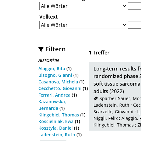
Volltext
Filtern
1
Treffer
AUTOR*IN
Long‐term results f
Alaggio, Rita
(1)
Bisogno, Gianni
(1)
randomized phase 3 
Casanova, Michela
(1)
soft tissue sarcoma
Cecchetto, Giovanni
(1)
adults
(2022)
Ferrari, Andrea
(1)
Sparber‐Sauer, Mo
Kazanowska,
Ladenstein, Ruth
;
Cec
Bernarda
(1)
Scarzello, Giovanni
;
L
Klingebiel, Thomas
(1)
Niggli, Felix
;
Alaggio, 
Koscielniak, Ewa
(1)
Klingebiel, Thomas
;
Z
Kosztyla, Daniel
(1)
Ladenstein, Ruth
(1)