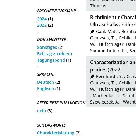
Thomas
ERSCHEINUNGSJAHR
Richtlinie zur Char
2024
(1)
Ultraschallwandler
2022
(2)
Gaal, Mate
;
Bernhar
Gautzsch, T.
;
Gohlke, 
DOKUMENTTYP
W.
;
Hufschläger, Dani
Sonstiges
(2)
Sommerhuber, R.
;
Sze
Beitrag zu einem
Tagungsband
(1)
Characterization and
probes
(2022)
SPRACHE
Bernhardt, Y.
;
Csás
Deutsch
(2)
Gautzsch, T.
;
Gohlke, 
Englisch
(1)
W.
;
Hufschläger, Dani
;
Marhenke, T.
;
Schube
Szewieczek, A.
;
Wachte
REFERIERTE PUBLIKATION
nein
(3)
SCHLAGWORTE
Charakterisierung
(2)