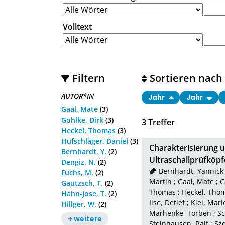
Volltext
Filtern
Sortieren nach
AUTOR*IN
Jahr
Jahr
Gaal, Mate
(3)
Gohlke, Dirk
(3)
3
Treffer
Heckel, Thomas
(3)
Hufschläger, Daniel
(3)
Charakterisierung u
Bernhardt, Y.
(2)
Ultraschallprüfköpf
Dengiz, N.
(2)
Bernhardt, Yannick
Fuchs, M.
(2)
Martin
;
Gaal, Mate
;
G
Gautzsch, T.
(2)
Thomas
;
Heckel, Tho
Hahn-Jose, T.
(2)
Ilse, Detlef
;
Kiel, Mari
Hillger, W.
(2)
Marhenke, Torben
;
Sc
+ weitere
Steinhausen, Ralf
;
Sze