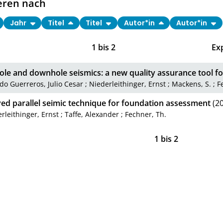
eren nach
Jahr
Titel
Titel
Autor*in
Autor*in
1
bis
2
Ex
ole and downhole seismics: a new quality assurance tool fo
do Guerreros, Julio Cesar
;
Niederleithinger, Ernst
;
Mackens, S.
;
F
ed parallel seimic technique for foundation assessment
(20
rleithinger, Ernst
;
Taffe, Alexander
;
Fechner, Th.
1
bis
2