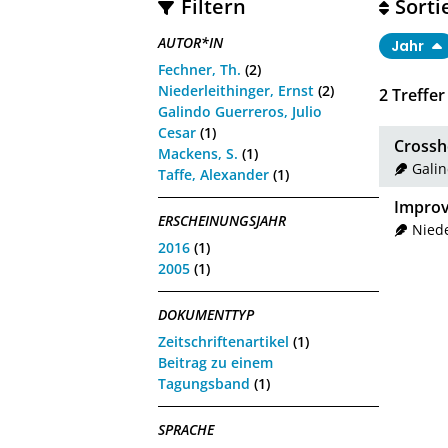
Filtern
Sorti
AUTOR*IN
Jahr
Fechner, Th.
(2)
Niederleithinger, Ernst
(2)
2
Treffer
Galindo Guerreros, Julio
Cesar
(1)
Crossh
Mackens, S.
(1)
Galin
Taffe, Alexander
(1)
Improv
ERSCHEINUNGSJAHR
Niede
2016
(1)
2005
(1)
DOKUMENTTYP
Zeitschriftenartikel
(1)
Beitrag zu einem
Tagungsband
(1)
SPRACHE