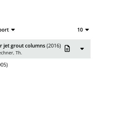
port
10
CSV
10
r jet grout columns
(2016)
RIS
20
echner, Th.
XML
50
05)
100