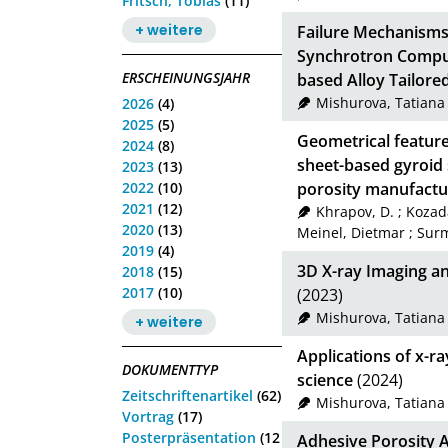
Fritsch, Tobias
(11)
+ weitere
Failure Mechanisms 
Synchrotron Comp
ERSCHEINUNGSJAHR
based Alloy Tailore
Mishurova, Tatiana
2026
(4)
2025
(5)
Geometrical feature
2024
(8)
sheet-based gyroid 
2023
(13)
2022
(10)
porosity manufactu
2021
(12)
Khrapov, D.
;
Kozad
2020
(13)
Meinel, Dietmar
;
Surm
2019
(4)
3D X-ray Imaging an
2018
(15)
2017
(10)
(2023)
Mishurova, Tatiana
+ weitere
Applications of x-
DOKUMENTTYP
science
(2024)
Zeitschriftenartikel
(62)
Mishurova, Tatiana
Vortrag
(17)
Posterpräsentation
(12
Adhesive Porosity A