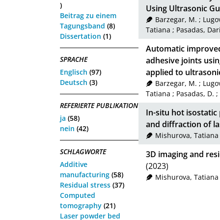
)
Using Ultrasonic G
Beitrag zu einem
Barzegar, M.
;
Lugo
Tagungsband
(8)
Tatiana
;
Pasadas, Dari
Dissertation
(1)
Automatic improved
SPRACHE
adhesive joints usi
applied to ultrason
Englisch
(97)
Deutsch
(3)
Barzegar, M.
;
Lugo
Tatiana
;
Pasadas, D.
;
REFERIERTE PUBLIKATION
In-situ hot isostat
ja
(58)
and diffraction of l
nein
(42)
Mishurova, Tatiana
SCHLAGWORTE
3D imaging and resi
Additive
(2023)
manufacturing
(58)
Mishurova, Tatiana
Residual stress
(37)
Computed
tomography
(21)
Laser powder bed