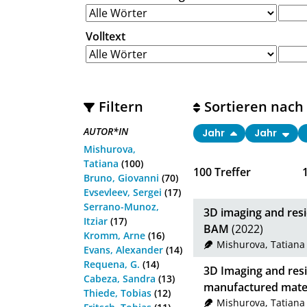
Volltext
Filtern
Sortieren nach
AUTOR*IN
Jahr
Jahr
Mishurova,
Tatiana
(100)
100
Treffer
Bruno, Giovanni
(70)
Evsevleev, Sergei
(17)
Serrano-Munoz,
3D imaging and resi
Itziar
(17)
BAM
(2022)
Kromm, Arne
(16)
Mishurova, Tatiana
Evans, Alexander
(14)
Requena, G.
(14)
3D Imaging and resid
Cabeza, Sandra
(13)
manufactured mater
Thiede, Tobias
(12)
Mishurova, Tatiana