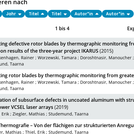
eren nach
Jahr
Titel
Titel
Autor*in
Autor*in
1
bis
4
Ex
ting defective rotor blades by thermographic monitoring fr
on results of the three-year project IKARUS
(2015)
kenhagen, Rainer
;
Worzewski, Tamara
;
Doroshtnasir, Manoucher
und, Taarna
ting rotor blades by thermographic monitoring from greate
kenhagen, Rainer
;
Worzewski, Tamara
;
Doroshtnasir, Manoucher
und, Taarna
zation of subsurface defects in uncoated aluminum with str
ower VCSEL laser arrays
(2019)
, Erik
;
Ziegler, Mathias
;
Studemund, Taarna
Thermografie – Von der flächigen zur strukturierten Anreg
er, Mathias
;
Thiel, Erik
;
Studemund, Taarna