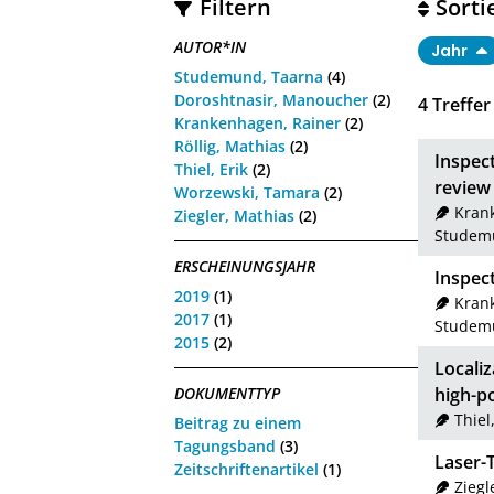
Filtern
Sorti
AUTOR*IN
Jahr
Studemund, Taarna
(4)
Doroshtnasir, Manoucher
(2)
4
Treffer
Krankenhagen, Rainer
(2)
Röllig, Mathias
(2)
Inspec
Thiel, Erik
(2)
review 
Worzewski, Tamara
(2)
Kran
Ziegler, Mathias
(2)
Studem
ERSCHEINUNGSJAHR
Inspec
2019
(1)
Kran
2017
(1)
Studem
2015
(2)
Locali
high-p
DOKUMENTTYP
Thiel
Beitrag zu einem
Tagungsband
(3)
Laser-
Zeitschriftenartikel
(1)
Ziegl