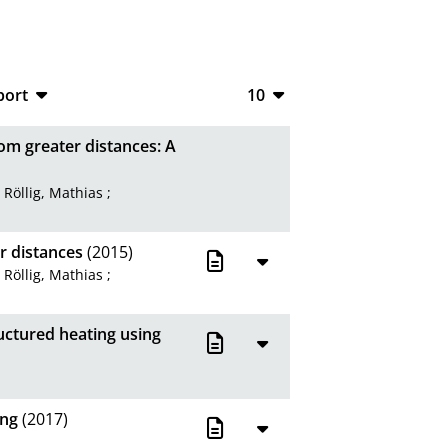
port
10
CSV
10
om greater distances: A
RIS
20
;
Röllig, Mathias
;
XML
50
100
r distances
(2015)
;
Röllig, Mathias
;
uctured heating using
ung
(2017)