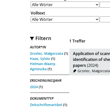
Volltext
Filtern
1
Treffer
AUTOR*IN
Application of scann
Grzelec, Małgorzata
(1)
Haas, Sylvio
(1)
identification of sh
Helman-Ważny,
papers
(2024)
Agnieszka
(1)
Grzelec, Małgorzata
ERSCHEINUNGSJAHR
2024
(1)
DOKUMENTTYP
Zeitschriftenartikel
(1)