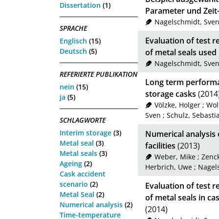
Dissertation
(1)
Parameter und Zeit
Nagelschmidt, Sve
SPRACHE
Evaluation of test 
Englisch
(15)
Deutsch
(5)
of metal seals used 
Nagelschmidt, Sve
REFERIERTE PUBLIKATION
Long term performan
nein
(15)
storage casks
(2014
ja
(5)
Völzke, Holger
;
Wol
Sven
;
Schulz, Sebasti
SCHLAGWORTE
Interim storage
(3)
Numerical analysis 
Metal seal
(3)
facilities
(2013)
Metal seals
(3)
Weber, Mike
;
Zenc
Ageing
(2)
Herbrich, Uwe
;
Nagel
Cask accident
scenario
(2)
Evaluation of test 
Metal Seal
(2)
of metal seals in ca
Numerical analysis
(2)
(2014)
Time-temperature