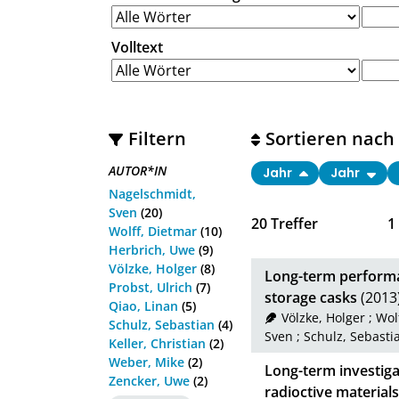
Volltext
Filtern
Sortieren nach
AUTOR*IN
Jahr
Jahr
Nagelschmidt,
Sven
(20)
20
Treffer
1
Wolff, Dietmar
(10)
Herbrich, Uwe
(9)
Völzke, Holger
(8)
Long-term performa
Probst, Ulrich
(7)
storage casks
(2013
Qiao, Linan
(5)
Völzke, Holger
;
Wol
Schulz, Sebastian
(4)
Sven
;
Schulz, Sebasti
Keller, Christian
(2)
Weber, Mike
(2)
Long-term investiga
Zencker, Uwe
(2)
radioctive materials