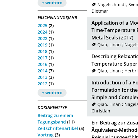
+ weitere
Nagelschmidt, Sve
Dietmar
ERSCHEINUNGSJAHR
Application of a Mo
2025
(2)
Time-Temperature Eq
2024
(1)
Metal Seals
(2017)
2022
(1)
Qiao, Linan
;
Nagels
2019
(1)
2018
(1)
Describing Relaxati
2017
(1)
Temperature Superp
2016
(1)
2014
(7)
Qiao, Linan
;
Herbri
2013
(3)
Introduction of a 
2012
(1)
Formulation for the
+ weitere
Simple and Comple
Qiao, Linan
;
Nagels
DOKUMENTTYP
Christian
Beitrag zu einem
Tagungsband
(11)
Ein Beitrag zur Zu
Zeitschriftenartikel
(5)
Äquivalenz-Method
Vortrag
(3)
Beispiel ausgewählt