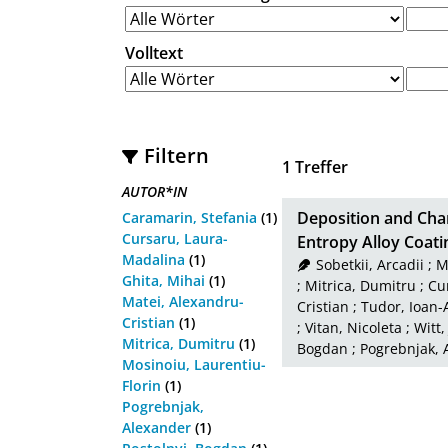
Volltext
Filtern
1
Treffer
AUTOR*IN
Deposition and Cha
Caramarin, Stefania
(1)
Cursaru, Laura-
Entropy Alloy Coat
Madalina
(1)
Sobetkii, Arcadii
;
M
Ghita, Mihai
(1)
;
Mitrica, Dumitru
;
Cu
Matei, Alexandru-
Cristian
;
Tudor, Ioan-
Cristian
(1)
;
Vitan, Nicoleta
;
Witt,
Mitrica, Dumitru
(1)
Bogdan
;
Pogrebnjak, 
Mosinoiu, Laurentiu-
Florin
(1)
Pogrebnjak,
Alexander
(1)