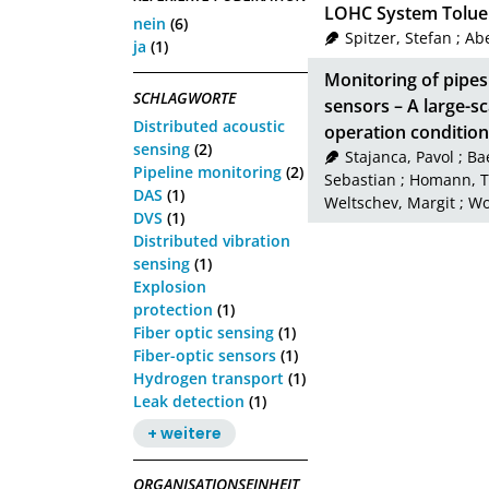
LOHC System Tolue
nein
(6)
Spitzer, Stefan
;
Abe
ja
(1)
Monitoring of pipes 
SCHLAGWORTE
sensors – A large-sc
Distributed acoustic
operation condition
sensing
(2)
Stajanca, Pavol
;
Ba
Pipeline monitoring
(2)
Sebastian
;
Homann, T
DAS
(1)
Weltschev, Margit
;
Wo
DVS
(1)
Distributed vibration
sensing
(1)
Explosion
protection
(1)
Fiber optic sensing
(1)
Fiber-optic sensors
(1)
Hydrogen transport
(1)
Leak detection
(1)
+ weitere
ORGANISATIONSEINHEIT