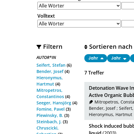
Volltext
Filtern
Sortieren nach
AUTOR*IN
Jahr
Jahr
Seifert, Stefan
(6)
Bender, Josef
(4)
7
Treffer
Hieronymus,
Hartmut
(4)
Detonation Wave Im
Mitropetros,
Active Organic Bubb
Constantinos
(4)
Mitropetros, Const
Seeger, Hansjörg
(4)
Bender, Josef
;
Seifert
Fomine, Pavel
(3)
Hieronymus, Hartmut
Plewinsky, B.
(3)
Steinbach, J.
(3)
Shock induced bubb
Chruscicki,
liquid
(2003)