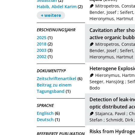
Sebastian
(2)
Mitropetros, Const
Habib, Abdel Karim
(2)
Bender, Josef
;
Seifert
+ weitere
Hieronymus, Hartmut
ERSCHEINUNGSJAHR
Cavitation after sh
active organic bubbl
2025
(1)
2018
(2)
Mitropetros, Const
2003
(3)
Bender, Josef
;
Seifert
2002
(1)
Hieronymus, Hartmut
Heterogene Explos
DOKUMENTTYP
Hieronymus, Hartm
Zeitschriftenartikel
(6)
Seeger, Hansjörg
;
Sei
Beitrag zu einem
Bodo
Tagungsband
(1)
Detection of leak-in
SPRACHE
optic distributed ac
Englisch
(6)
Stajanca, Pavol
;
Ch
Deutsch
(1)
Stefan
;
Schmidt, Dirk
Risks from Hydrogen 
REFERIERTE PUBLIKATION