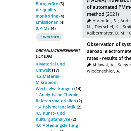
(PALMA) inthe labor
Bürogeräte
(5)
of automated PMmon
Air quality
method
(2021)
monitoring
(4)
Horender, S.
;
Auder
Emissionen
(4)
N.
;
Dierschel, K.
;
Smit
ICP-MS
(4)
Kalbermatter, D. M.
;
G
+ weitere
Observation of sys
ORGANISATIONSEINHEIT
aerosol electrometer
DER BAM
rates - results of
4 Material und
Ahlawat, A.
;
Seeger
Umwelt
(17)
Wiedensohler, A.
4.2 Material-
Mikrobiom
Wechselwirkungen
(14)
1 Analytische Chemie;
Referenzmaterialien
(2)
1.4 Polymeranalytik
(2)
4.5 Kunst- und
Kulturgutanalyse
(2)
4.0 Abteilungsleitung