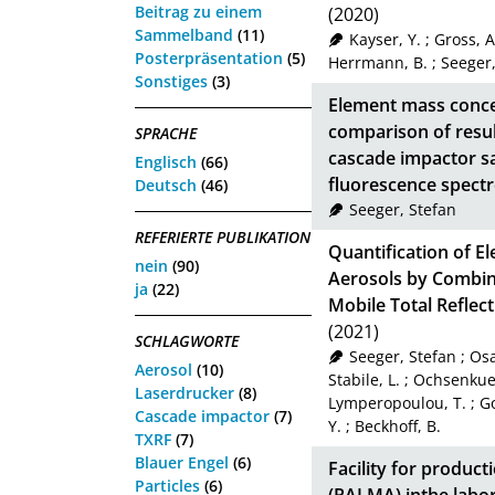
Beitrag zu einem
(2020)
Sammelband
(11)
Kayser, Y.
;
Gross, A
Posterpräsentation
(5)
Herrmann, B.
;
Seeger,
Sonstiges
(3)
Element mass concen
comparison of resul
SPRACHE
cascade impactor sa
Englisch
(66)
fluorescence spect
Deutsch
(46)
Seeger, Stefan
REFERIERTE PUBLIKATION
Quantification of 
nein
(90)
Aerosols by Combin
ja
(22)
Mobile Total Reflec
(2021)
SCHLAGWORTE
Seeger, Stefan
;
Osa
Aerosol
(10)
Stabile, L.
;
Ochsenkue
Laserdrucker
(8)
Lymperopoulou, T.
;
G
Cascade impactor
(7)
Y.
;
Beckhoff, B.
TXRF
(7)
Blauer Engel
(6)
Facility for produc
Particles
(6)