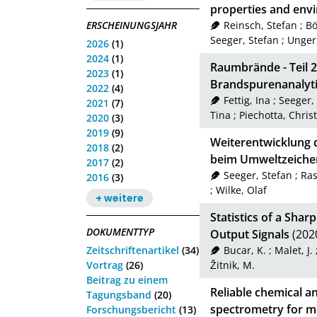
properties and envi
ERSCHEINUNGSJAHR
Reinsch, Stefan
;
Bö
Seeger, Stefan
;
Unger,
2026
(1)
2024
(1)
Raumbrände - Teil 
2023
(1)
Brandspurenanalyt
2022
(4)
Fettig, Ina
;
Seeger,
2021
(7)
Tina
;
Piechotta, Chris
2020
(3)
2019
(9)
Weiterentwicklung d
2018
(2)
beim Umweltzeichen
2017
(2)
Seeger, Stefan
;
Ras
2016
(3)
;
Wilke, Olaf
+ weitere
Statistics of a Sha
DOKUMENTTYP
Output Signals
(202
Zeitschriftenartikel
(34)
Bucar, K.
;
Malet, J.
Vortrag
(26)
Žitnik, M.
Beitrag zu einem
Reliable chemical an
Tagungsband
(20)
spectrometry for mo
Forschungsbericht
(13)