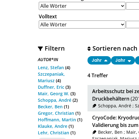
Volltext
Filtern
Sortieren nach
AUTOR*IN
Jahr
Jahr
Lenz, Stefan
(4)
Szczepaniak,
4
Treffer
Mariusz
(4)
Duffner, Eric
(3)
Arbeitsschutz bei 
Mair, Georg W.
(3)
Druckbehältern
(20
Schoppa, André
(2)
Schoppa, André
;
S
Becker, Ben
(1)
Gregor, Christian
(1)
CryoCode: Kryodru
Hoffmann, Martin
(1)
Validierung bis zu
Klauke, Andre
(1)
Becker, Ben
;
Mair,
Lehr, Christian
(1)
Szczepaniak, Mariusz