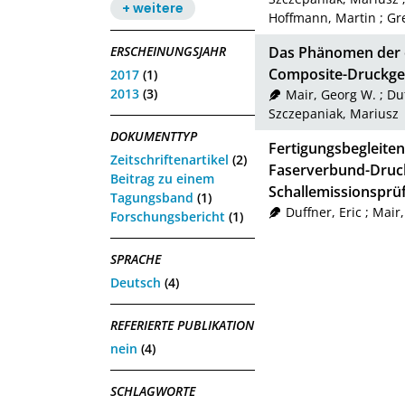
+ weitere
Hoffmann, Martin
;
Gr
ERSCHEINUNGSJAHR
Das Phänomen der 
Composite-Druckg
2017
(1)
2013
(3)
Mair, Georg W.
;
Duf
Szczepaniak, Mariusz
DOKUMENTTYP
Fertigungsbegleite
Zeitschriftenartikel
(2)
Faserverbund-Druck
Beitrag zu einem
Schallemissionsprü
Tagungsband
(1)
Duffner, Eric
;
Mair,
Forschungsbericht
(1)
SPRACHE
Deutsch
(4)
REFERIERTE PUBLIKATION
nein
(4)
SCHLAGWORTE