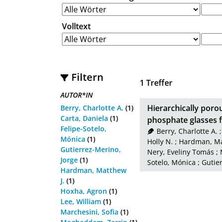
Volltext
Filtern
1
Treffer
AUTOR*IN
Hierarchically poro
Berry, Charlotte A.
(1)
Carta, Daniela
(1)
phosphate glasses 
Felipe-Sotelo,
Berry, Charlotte A.
Mónica
(1)
Holly N.
;
Hardman, Ma
Gutierrez-Merino,
Nery, Eveliny Tomás
;
Jorge
(1)
Sotelo, Mónica
;
Gutie
Hardman, Matthew
J.
(1)
Hoxha, Agron
(1)
Lee, William
(1)
Marchesini, Sofia
(1)