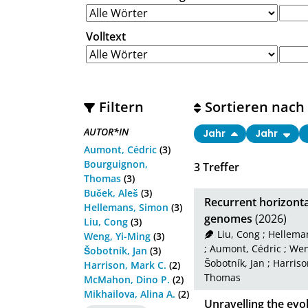
Volltext
Filtern
Sortieren nach
AUTOR*IN
Jahr
Jahr
Aumont, Cédric
(3)
Bourguignon,
3
Treffer
Thomas
(3)
Buček, Aleš
(3)
Recurrent horizonta
Hellemans, Simon
(3)
genomes
(2026)
Liu, Cong
(3)
Liu, Cong
;
Hellema
Weng, Yi-Ming
(3)
;
Aumont, Cédric
;
Wen
Šobotník, Jan
(3)
Šobotník, Jan
;
Harriso
Harrison, Mark C.
(2)
Thomas
McMahon, Dino P.
(2)
Mikhailova, Alina A.
(2)
Unravelling the evo