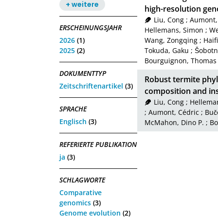
+ weitere
high-resolution ge
Liu, Cong
;
Aumont,
ERSCHEINUNGSJAHR
Hellemans, Simon
;
We
2026
(1)
Wang, Zongqing
;
Haifi
2025
(2)
Tokuda, Gaku
;
Šobotní
Bourguignon, Thomas
DOKUMENTTYP
Robust termite phyl
Zeitschriftenartikel
(3)
composition and in
Liu, Cong
;
Hellema
SPRACHE
;
Aumont, Cédric
;
Buč
Englisch
(3)
McMahon, Dino P.
;
Bo
REFERIERTE PUBLIKATION
ja
(3)
SCHLAGWORTE
Comparative
genomics
(3)
Genome evolution
(2)