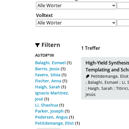
Volltext
Filtern
1
Treffer
AUTOR*IN
High-Yield Synthesi
Balaghi, Esmael
(1)
Barrio, Jesús
(1)
Templating and Sch
Favero, Silvia
(1)
Petitdemange, Eliot
Fischer, Anna
(1)
;
Balaghi, Esmael
;
Li,
Haigh, Sarah
(1)
;
Haigh, Sarah
;
Titiri
Ignacio Martínez,
Jesús
José
(1)
Li, Shaohua
(1)
Parker, Joseph
(1)
Pedersen, Angus
(1)
Petitdemange, Eliot
(1)