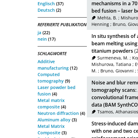
mechanisms in a 701
Englisch
(37)
Deutsch
(2)
bed fusion – laser 
Mehta, B.
;
Mishuro
Henning
;
Bruno, Giov
REFERIERTE PUBLIKATION
ja
(22)
In situ synthesis of
nein
(17)
beam melting using
titanium powders
(
SCHLAGWORTE
Surmeneva, M.
;
Ko
Additive
Mishurova, Tatiana
;
E
manufacturing
(12)
M.
;
Bruno, Giovanni
;
Computed
tomography
(9)
Noise and blur rem
Laser powder bed
tomography scans: A
fusion
(4)
convolutional frame
Metal matrix
data (BAM SynthC
composite
(4)
Tsamos, Athanasio
Neutron diffraction
(4)
Aluminum alloy
(3)
Stress-induced dama
Metal Matrix
with one and two cer
Composite
(3)