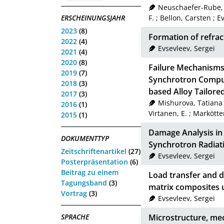
Neuschaefer-Rube,
ERSCHEINUNGSJAHR
F.
;
Bellon, Carsten
;
Ev
2023
(8)
Formation of refract
2022
(4)
Evsevleev, Sergei
2021
(4)
2020
(8)
Failure Mechanisms 
2019
(7)
Synchrotron Comp
2018
(3)
based Alloy Tailore
2017
(3)
Mishurova, Tatiana
2016
(1)
Virtanen, E.
;
Markötte
2015
(1)
Damage Analysis in
DOKUMENTTYP
Synchrotron Radia
Zeitschriftenartikel
(27)
Evsevleev, Sergei
Posterpräsentation
(6)
Beitrag zu einem
Load transfer and d
Tagungsband
(3)
matrix composites 
Vortrag
(3)
Evsevleev, Sergei
SPRACHE
Microstructure, mec