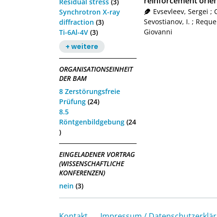
reinforcement orie
Residual stress
(3)
Evsevleev, Sergei
;
Synchrotron X-ray
Sevostianov, I.
;
Reque
diffraction
(3)
Giovanni
Ti-6Al-4V
(3)
+ weitere
ORGANISATIONSEINHEIT
DER BAM
8 Zerstörungsfreie
Prüfung
(24)
8.5
Röntgenbildgebung
(24
)
EINGELADENER VORTRAG
(WISSENSCHAFTLICHE
KONFERENZEN)
nein
(3)
Kontakt
Impressum / Datenschutzerklä