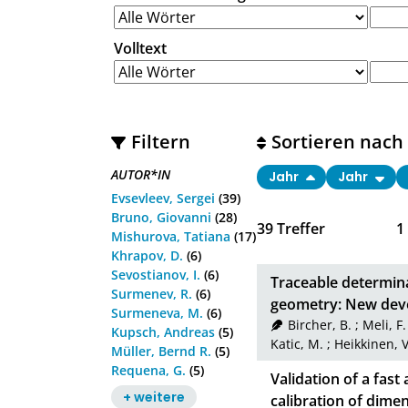
Volltext
Filtern
Sortieren nach
AUTOR*IN
Jahr
Jahr
Evsevleev, Sergei
(39)
Bruno, Giovanni
(28)
39
Treffer
1
Mishurova, Tatiana
(17)
Khrapov, D.
(6)
Sevostianov, I.
(6)
Traceable determina
Surmenev, R.
(6)
geometry: New deve
Surmeneva, M.
(6)
Bircher, B.
;
Meli, F.
Kupsch, Andreas
(5)
Katic, M.
;
Heikkinen, V
Müller, Bernd R.
(5)
Requena, G.
(5)
Validation of a fast
+ weitere
calibration of dim