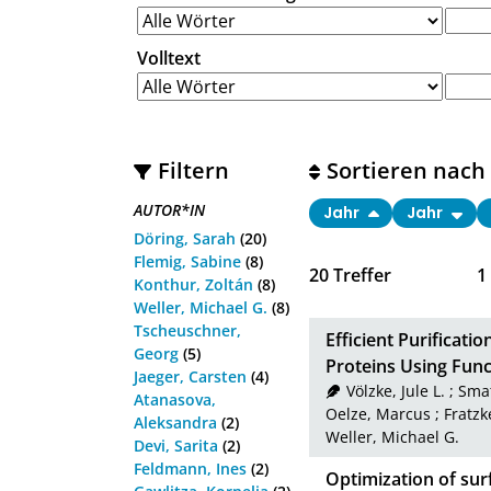
Volltext
Filtern
Sortieren nach
AUTOR*IN
Jahr
Jahr
Döring, Sarah
(20)
Flemig, Sabine
(8)
20
Treffer
1
Konthur, Zoltán
(8)
Weller, Michael G.
(8)
Tscheuschner,
Efficient Purificat
Georg
(5)
Proteins Using Func
Jaeger, Carsten
(4)
Völzke, Jule L.
;
Smat
Atanasova,
Oelze, Marcus
;
Fratzk
Aleksandra
(2)
Weller, Michael G.
Devi, Sarita
(2)
Feldmann, Ines
(2)
Optimization of surf