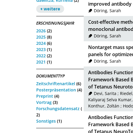
Gawlitza, Kornelia
(2)
improved antibody 
+ weitere
Döring, Sarah
Cost-effective meth
ERSCHEINUNGSJAHR
monoclonal antibod
2026
(2)
Döring, Sarah
2025
(8)
2024
(6)
Nontarget mass sp
2023
(1)
panels for optimize
2022
(2)
Döring, Sarah
2021
(1)
Antibodies Functio
DOKUMENTTYP
Framework Based Bi
Zeitschriftenartikel
(6)
of Tetanus Neuroto
Posterpräsentation
(4)
Devi, Sarita
;
Riedel
Preprint
(4)
Kaliyaraj Selva Kumar
Vortrag
(3)
Konthur, Zoltán
;
Hodo
Forschungsdatensatz
(
2)
Antibodies Functio
Sonstiges
(1)
Framework Based Bi
of Tetanus NeuroTo