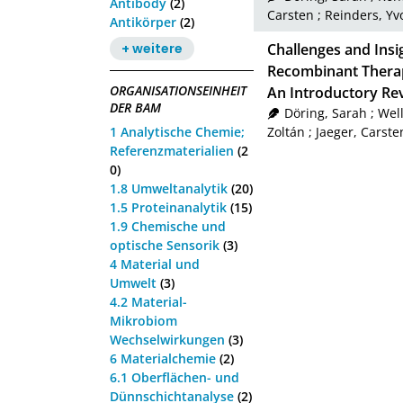
Antibody
(2)
Carsten
;
Reinders, Y
Antikörper
(2)
+ weitere
Challenges and Insi
Recombinant Therap
ORGANISATIONSEINHEIT
An Introductory Re
DER BAM
Döring, Sarah
;
Well
1 Analytische Chemie;
Zoltán
;
Jaeger, Carste
Referenzmaterialien
(2
0)
1.8 Umweltanalytik
(20)
1.5 Proteinanalytik
(15)
1.9 Chemische und
optische Sensorik
(3)
4 Material und
Umwelt
(3)
4.2 Material-
Mikrobiom
Wechselwirkungen
(3)
6 Materialchemie
(2)
6.1 Oberflächen- und
Dünnschichtanalyse
(2)