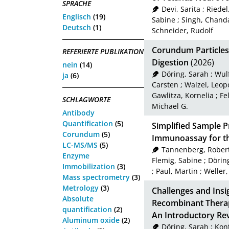
SPRACHE
Devi, Sarita
;
Riedel
Englisch
(19)
Sabine
;
Singh, Chand
Deutsch
(1)
Schneider, Rudolf
Corundum Particles a
REFERIERTE PUBLIKATION
Digestion
(2026)
nein
(14)
Döring, Sarah
;
Wulf
ja
(6)
Carsten
;
Walzel, Leop
Gawlitza, Kornelia
;
Fe
SCHLAGWORTE
Michael G.
Antibody
Quantification
(5)
Simplified Sample P
Corundum
(5)
Immunoassay for the
LC-MS/MS
(5)
Tannenberg, Rober
Enzyme
Flemig, Sabine
;
Dörin
Immobilization
(3)
;
Paul, Martin
;
Weller,
Mass spectrometry
(3)
Metrology
(3)
Challenges and Insi
Absolute
Recombinant Therap
quantification
(2)
An Introductory Re
Aluminum oxide
(2)
Döring, Sarah
;
Kont