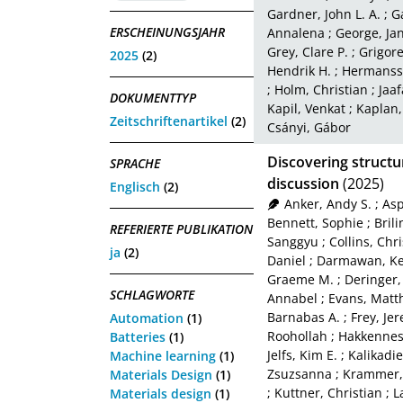
Gardner, John L. A.
;
G
ERSCHEINUNGSJAHR
Annalena
;
George, Ja
Grey, Clare P.
;
Grigore
2025
(2)
Hendrik H.
;
Hermansso
;
Holm, Christian
;
Jaaf
DOKUMENTTYP
Kapil, Venkat
;
Kaplan,
Zeitschriftenartikel
(2)
Csányi, Gábor
Discovering structu
SPRACHE
discussion
(2025)
Englisch
(2)
Anker, Andy S.
;
Asp
Bennett, Sophie
;
Brili
REFERIERTE PUBLIKATION
Sanggyu
;
Collins, Chr
ja
(2)
Daniel
;
Darmawan, Ke
Graeme M.
;
Deringer, 
SCHLAGWORTE
Annabel
;
Evans, Matt
Barnabas A.
;
Frey, Je
Automation
(1)
Roohollah
;
Hakkennes,
Batteries
(1)
Jelfs, Kim E.
;
Kalikadie
Machine learning
(1)
Zsuzsanna
;
Krammer,
Materials Design
(1)
;
Kuttner, Christian
;
L
Materials design
(1)