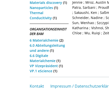
Jennie
;
Mroz, Austin 
Materials discovery
(1)
Patra, Sarbani
;
Proudf
Nanoparticles
(1)
;
Sakaushi, Ken
;
Saßm
Thermal
Schneider, Nadine
;
Sc
Conducitivity
(1)
Sun, Wenhao
;
Szczypiń
Katharina
;
Vishnoi, 
ORGANISATIONSEINHEIT
Chloe
;
Wu, Ruiqi
;
Zei
DER BAM
6 Materialchemie
(2)
6.0 Abteilungsleitung
und andere
(1)
6.6 Digitale
Materialchemie
(1)
VP Vizepräsident
(1)
VP.1 eScience
(1)
Kontakt
Impressum / Datenschutzerklä