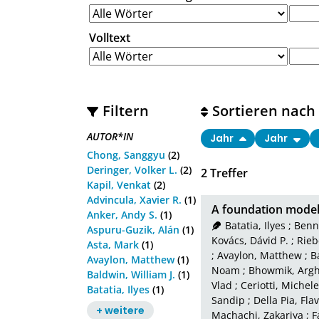
Volltext
Filtern
Sortieren nach
AUTOR*IN
Jahr
Jahr
Chong, Sanggyu
(2)
Deringer, Volker L.
(2)
2
Treffer
Kapil, Venkat
(2)
Advincula, Xavier R.
(1)
A foundation model 
Anker, Andy S.
(1)
Batatia, Ilyes
;
Benne
Aspuru-Guzik, Alán
(1)
Kovács, Dávid P.
;
Rieb
Asta, Mark
(1)
;
Avaylon, Matthew
;
B
Avaylon, Matthew
(1)
Noam
;
Bhowmik, Arg
Baldwin, William J.
(1)
Vlad
;
Ceriotti, Michele
Batatia, Ilyes
(1)
Sandip
;
Della Pia, Fla
+ weitere
Machachi, Zakariya
;
F