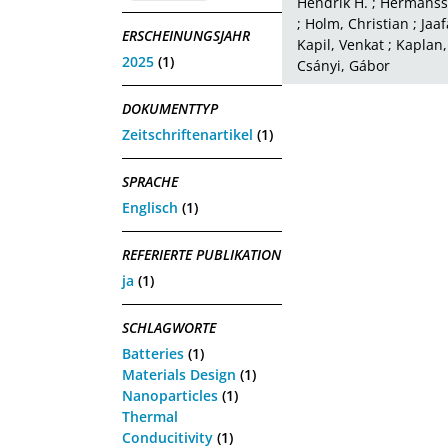
Hendrik H.
;
Hermansso
;
Holm, Christian
;
Jaaf
ERSCHEINUNGSJAHR
Kapil, Venkat
;
Kaplan,
2025
(1)
Csányi, Gábor
DOKUMENTTYP
Zeitschriftenartikel
(1)
SPRACHE
Englisch
(1)
REFERIERTE PUBLIKATION
ja
(1)
SCHLAGWORTE
Batteries
(1)
Materials Design
(1)
Nanoparticles
(1)
Thermal
Conducitivity
(1)