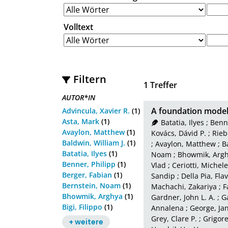
Volltext
Filtern
1
Treffer
AUTOR*IN
A foundation model 
Advincula, Xavier R.
(1)
Asta, Mark
(1)
Batatia, Ilyes
;
Benne
Avaylon, Matthew
(1)
Kovács, Dávid P.
;
Rieb
Baldwin, William J.
(1)
;
Avaylon, Matthew
;
B
Batatia, Ilyes
(1)
Noam
;
Bhowmik, Arg
Benner, Philipp
(1)
Vlad
;
Ceriotti, Michele
Berger, Fabian
(1)
Sandip
;
Della Pia, Fla
Bernstein, Noam
(1)
Machachi, Zakariya
;
F
Bhowmik, Arghya
(1)
Gardner, John L. A.
;
G
Bigi, Filippo
(1)
Annalena
;
George, Ja
Grey, Clare P.
;
Grigore
+ weitere