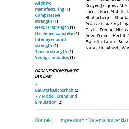
Additive
Kruger, Jacques
;
Most
manufacturing
(1)
Lucija
;
Kaci, Abdelhak
Compressive
Bhattacherjee, Shant
strength
(1)
Arun
;
Zhao, Zengfeng
Flexural strength
(1)
David
;
Freund, Niklas
Hardened concrete
(1)
Auer, Daniel
;
Hechtl, 
Interlayer bond
Esposito, Laura
;
Buswe
strength
(1)
Nura
;
Liu, Xingzi
;
Wan
Tensile strength
(1)
Young's modulus
(1)
ORGANISATIONSEINHEIT
DER BAM
7
Bauwerkssicherheit
(2)
7.7 Modellierung und
Simulation
(2)
Kontakt
Impressum / Datenschutzerklä