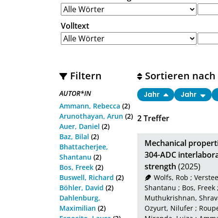
Volltext
Filtern
Sortieren nach
AUTOR*IN
Jahr
Jahr
Ammann, Rebecca
(2)
Arunothayan, Arun
(2)
2
Treffer
Auer, Daniel
(2)
Baz, Bilal
(2)
Mechanical properti
Bhattacherjee,
304-ADC interlabora
Shantanu
(2)
strength
(2025)
Bos, Freek
(2)
Buswell, Richard
(2)
Wolfs, Rob
;
Verstee
Böhler, David
(2)
Shantanu
;
Bos, Freek
Dahlenburg,
Muthukrishnan, Shra
Maximilian
(2)
Ozyurt, Nilufer
;
Roupe