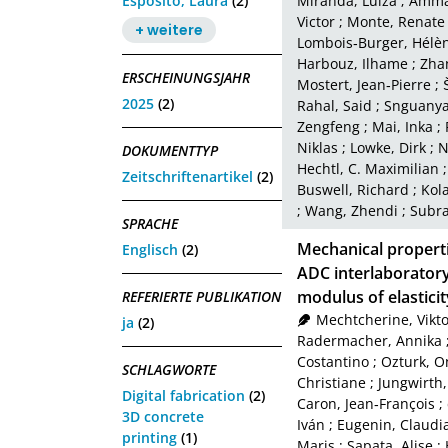
Esposito, Laura
(2)
Miranda, Luiza
;
Amma
Victor
;
Monte, Renate
+ weitere
Lombois‑Burger, Hélè
Harbouz, Ilhame
;
Zha
ERSCHEINUNGSJAHR
Mostert, Jean‑Pierre
;
2025
(2)
Rahal, Said
;
Snguanya
Zengfeng
;
Mai, Inka
;
Niklas
;
Lowke, Dirk
;
N
DOKUMENTTYP
Hechtl, C. Maximilian
Zeitschriftenartikel
(2)
Buswell, Richard
;
Kol
;
Wang, Zhendi
;
Subra
SPRACHE
Mechanical properti
Englisch
(2)
ADC interlaborator
modulus of elasticit
REFERIERTE PUBLIKATION
Mechtcherine, Vikto
ja
(2)
Radermacher, Annika
Costantino
;
Ozturk, O
SCHLAGWORTE
Christiane
;
Jungwirth,
Digital fabrication
(2)
Caron, Jean‑François
;
3D concrete
Iván
;
Eugenin, Claudi
printing
(1)
Maris
;
Sapata, Alise
;