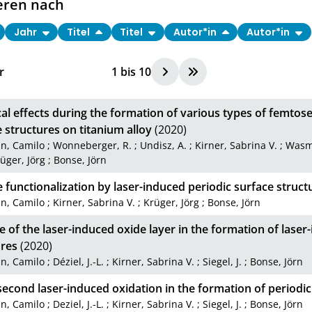
eren nach
Jahr
Titel
Titel
Autor*in
Autor*in
r
1
bis
10
al effects during the formation of various types of femtos
 structures on titanium alloy
(2020)
an, Camilo
;
Wonneberger, R.
;
Undisz, A.
;
Kirner, Sabrina V.
;
Wasm
üger, Jörg
;
Bonse, Jörn
 functionalization by laser-induced periodic surface struct
an, Camilo
;
Kirner, Sabrina V.
;
Krüger, Jörg
;
Bonse, Jörn
e of the laser-induced oxide layer in the formation of laser
ures
(2020)
an, Camilo
;
Déziel, J.-L.
;
Kirner, Sabrina V.
;
Siegel, J.
;
Bonse, Jörn
cond laser-induced oxidation in the formation of periodic
an, Camilo
;
Deziel, J.-L.
;
Kirner, Sabrina V.
;
Siegel, J.
;
Bonse, Jörn