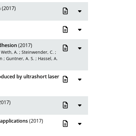
n
(2017)
adhesion
(2017)
;
Weth, A.
;
Steinwender, C.
;
rn
;
Guntner, A. S.
;
Hassel, A.
oduced by ultrashort laser
2017)
 applications
(2017)