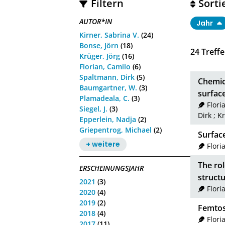
Filtern
Sorti
AUTOR*IN
Jahr
Kirner, Sabrina V.
(24)
Bonse, Jörn
(18)
24
Treffe
Krüger, Jörg
(16)
Florian, Camilo
(6)
Spaltmann, Dirk
(5)
Chemic
Baumgartner, W.
(3)
surface
Plamadeala, C.
(3)
Flori
Siegel, J.
(3)
Dirk
;
Kr
Epperlein, Nadja
(2)
Griepentrog, Michael
(2)
Surface
+ weitere
Flori
The rol
ERSCHEINUNGSJAHR
struct
2021
(3)
Flori
2020
(4)
2019
(2)
Femtose
2018
(4)
Flori
2017
(11)