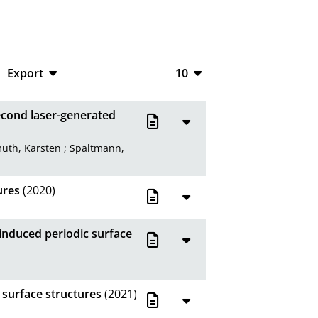
Export
10
CSV
10
econd laser-generated
RIS
20
uth, Karsten
;
Spaltmann,
XML
50
100
ures
(2020)
-induced periodic surface
 surface structures
(2021)