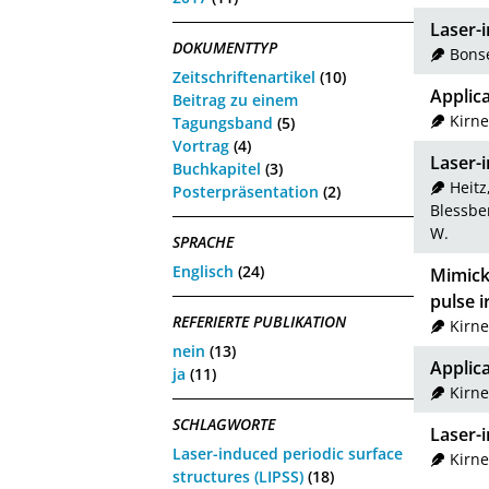
Laser-i
DOKUMENTTYP
Bonse
Zeitschriftenartikel
(10)
Applic
Beitrag zu einem
Kirne
Tagungsband
(5)
Vortrag
(4)
Laser-i
Buchkapitel
(3)
Heitz,
Posterpräsentation
(2)
Blessber
W.
SPRACHE
Englisch
(24)
Mimicki
pulse i
REFERIERTE PUBLIKATION
Kirne
nein
(13)
Applica
ja
(11)
Kirne
SCHLAGWORTE
Laser-i
Laser-induced periodic surface
Kirne
structures (LIPSS)
(18)