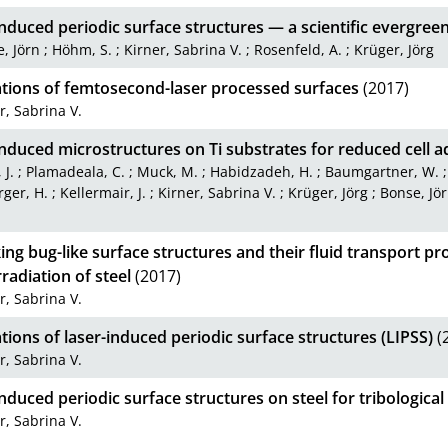
nduced periodic surface structures — a scientific evergree
, Jörn
;
Höhm, S.
;
Kirner, Sabrina V.
;
Rosenfeld, A.
;
Krüger, Jörg
ations of femtosecond-laser processed surfaces
(2017)
r, Sabrina V.
nduced microstructures on Ti substrates for reduced cell 
 J.
;
Plamadeala, C.
;
Muck, M.
;
Habidzadeh, H.
;
Baumgartner, W.
ger, H.
;
Kellermair, J.
;
Kirner, Sabrina V.
;
Krüger, Jörg
;
Bonse, Jö
ng bug-like surface structures and their fluid transport pr
rradiation of steel
(2017)
r, Sabrina V.
tions of laser-induced periodic surface structures (LIPSS)
(
r, Sabrina V.
nduced periodic surface structures on steel for tribological
r, Sabrina V.