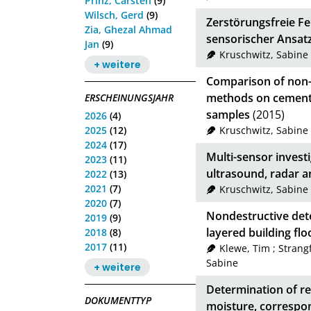
Prinz, Carsten
(9)
Wilsch, Gerd
(9)
Zerstörungsfreie Fe
Zia, Ghezal Ahmad
sensorischer Ansat
Jan
(9)
Kruschwitz, Sabine
+ weitere
Comparison of non
methods on cement 
ERSCHEINUNGSJAHR
samples
(2015)
2026
(4)
2025
(12)
Kruschwitz, Sabine
2024
(17)
Multi-sensor invest
2023
(11)
ultrasound, radar 
2022
(13)
2021
(7)
Kruschwitz, Sabine
2020
(7)
Nondestructive det
2019
(9)
layered building flo
2018
(8)
2017
(11)
Klewe, Tim
;
Strang
Sabine
+ weitere
Determination of re
DOKUMENTTYP
moisture, correspon