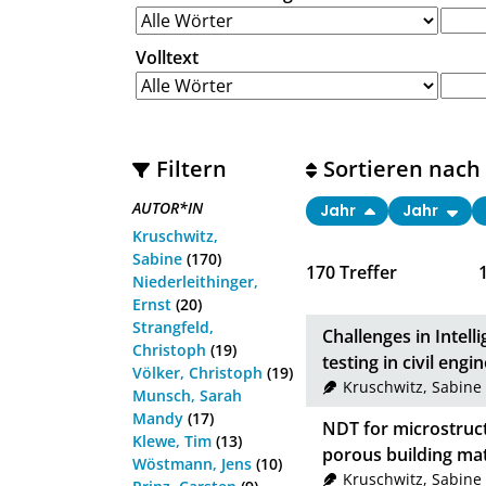
Volltext
Filtern
Sortieren nach
AUTOR*IN
Jahr
Jahr
Kruschwitz,
Sabine
(170)
170
Treffer
Niederleithinger,
Ernst
(20)
Strangfeld,
Challenges in Intel
Christoph
(19)
testing in civil en
Völker, Christoph
(19)
Kruschwitz, Sabine
Munsch, Sarah
Mandy
(17)
NDT for microstruct
Klewe, Tim
(13)
porous building mat
Wöstmann, Jens
(10)
Kruschwitz, Sabine