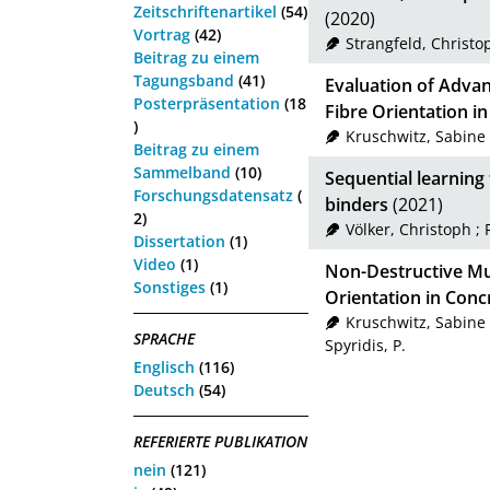
Zeitschriftenartikel
(54)
(2020)
Vortrag
(42)
Strangfeld, Christo
Beitrag zu einem
Tagungsband
(41)
Evaluation of Adv
Posterpräsentation
(18
Fibre Orientation i
)
Kruschwitz, Sabine
Beitrag zu einem
Sammelband
(10)
Sequential learning 
Forschungsdatensatz
(
binders
(2021)
2)
Völker, Christoph
;
Dissertation
(1)
Video
(1)
Non-Destructive Mu
Sonstiges
(1)
Orientation in Conc
Kruschwitz, Sabine
SPRACHE
Spyridis, P.
Englisch
(116)
Deutsch
(54)
REFERIERTE PUBLIKATION
nein
(121)