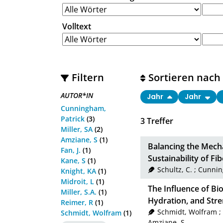
Volltext
Filtern
Sortieren nach
AUTOR*IN
Jahr
Jahr
Cunningham,
Patrick
(3)
3
Treffer
Miller, SA
(2)
Amziane, S
(1)
Balancing the Mech
Fan, J.
(1)
Sustainability of F
Kane, S
(1)
Schultz, C.
;
Cunnin
Knight, KA
(1)
Midroit, L
(1)
The Influence of Bi
Miller, S.A.
(1)
Hydration, and Stre
Reimer, R
(1)
Schmidt, Wolfram
;
Schmidt, Wolfram
(1)
Amziane, S