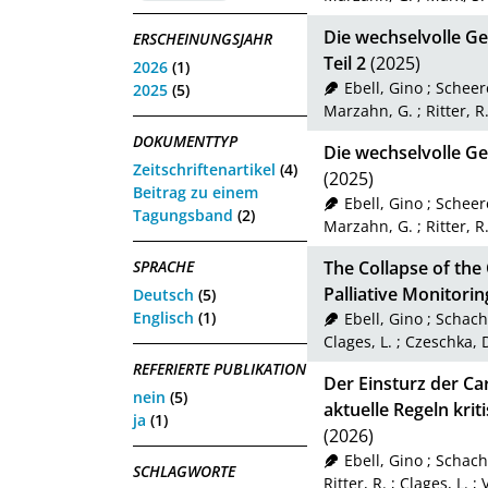
Die wechselvolle Ge
ERSCHEINUNGSJAHR
Teil 2
(2025)
2026
(1)
Ebell, Gino
;
Scheere
2025
(5)
Marzahn, G.
;
Ritter, R
DOKUMENTTYP
Die wechselvolle Ge
Zeitschriftenartikel
(4)
(2025)
Beitrag zu einem
Ebell, Gino
;
Scheere
Tagungsband
(2)
Marzahn, G.
;
Ritter, R
SPRACHE
The Collapse of the
Palliative Monitorin
Deutsch
(5)
Englisch
(1)
Ebell, Gino
;
Schacht
Clages, L.
;
Czeschka, 
REFERIERTE PUBLIKATION
Der Einsturz der Ca
nein
(5)
aktuelle Regeln kri
ja
(1)
(2026)
Ebell, Gino
;
Schacht
SCHLAGWORTE
Ritter, R.
;
Clages, L.
;
V