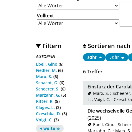
Volltext
Filtern
Sortieren nach
AUTOR*IN
Jahr
Jahr
Ebell, Gino
(6)
Fiedler, M.
(6)
6
Treffer
Marx, S.
(6)
Schacht, G.
(6)
Einsturz der Carola
Scheerer, S.
(6)
Marx, S.
;
Scheerer,
Marzahn, G.
(5)
L.
;
Voigt, C.
;
Czeschka
Ritter, R.
(5)
Clages, L.
(3)
Die wechselvolle Ge
Czeschka, D.
(3)
(2025)
Voigt, C.
(3)
Ebell, Gino
;
Scheere
+ weitere
Marzahn, G.
;
Marx, S.