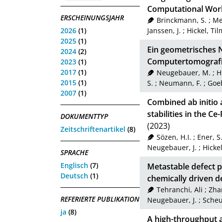
Computational Work
ERSCHEINUNGSJAHR
Brinckmann, S.
;
Me
2026
(1)
Janssen, J.
;
Hickel, Ti
2025
(1)
Ein geometrisches 
2024
(2)
Computertomograf
2023
(1)
2017
(1)
Neugebauer, M.
;
H
2015
(1)
S.
;
Neumann, F.
;
Goeb
2007
(1)
Combined ab initio 
stabilities in the C
DOKUMENTTYP
(2023)
Zeitschriftenartikel
(8)
Sözen, H.I.
;
Ener, S
Neugebauer, J.
;
Hicke
SPRACHE
Englisch
(7)
Metastable defect p
Deutsch
(1)
chemically driven d
Tehranchi, Ali
;
Zha
REFERIERTE PUBLIKATION
Neugebauer, J.
;
Scheu
ja
(8)
A high-throughput a