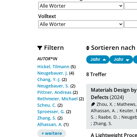
Volltext
Filtern
Sortieren nach
AUTOR*IN
Jahr
Jahr
Hickel, Tilmann
(5)
Neugebauer, J.
(4)
8
Treffer
Chang, Y.-J.
(2)
Neugebauer, S.
(2)
Materials Design b
Pittner, Andreas
(2)
Defects
(2024)
Rethmeier, Michael
(2)
Zhou, X.
;
Mathews, 
Scheu, C.
(2)
Alhassan, A.
;
Keuter, 
Sproesser, G.
(2)
S.
;
Raabe, D.
;
Neugeba
Zhang, S.
(2)
;
Zhang, S.
Alhassan, A.
(1)
+ weitere
A Lightweight Proce