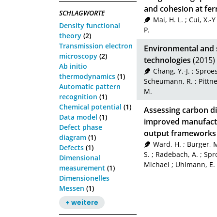
and cohesion at ferr
SCHLAGWORTE
Mai, H. L.
;
Cui, X.-Y
Density functional
P.
theory
(2)
Transmission electron
Environmental and s
microscopy
(2)
technologies
(2015)
Ab initio
Chang, Y.-J.
;
Sproes
thermodynamics
(1)
Scheumann, R.
;
Pittn
Automatic pattern
M.
recognition
(1)
Chemical potential
(1)
Assessing carbon di
Data model
(1)
improved manufactu
Defect phase
output frameworks
diagram
(1)
Ward, H.
;
Burger, 
Defects
(1)
S.
;
Radebach, A.
;
Spr
Dimensional
Michael
;
Uhlmann, E.
measurement
(1)
Dimensionelles
Messen
(1)
+ weitere