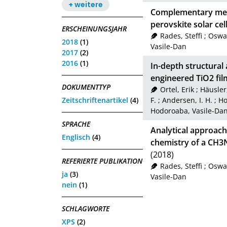
+ weitere
Complementary meth
perovskite solar ce
ERSCHEINUNGSJAHR
Rades, Steffi
;
Oswal
2018
(1)
Vasile-Dan
2017
(2)
2016
(1)
In-depth structural
engineered TiO2 fil
DOKUMENTTYP
Ortel, Erik
;
Häusler
Zeitschriftenartikel
(4)
F.
;
Andersen, I. H.
;
Ho
Hodoroaba, Vasile-Da
SPRACHE
Analytical approach
Englisch
(4)
chemistry of a CH3N
(2018)
REFERIERTE PUBLIKATION
Rades, Steffi
;
Oswal
ja
(3)
Vasile-Dan
nein
(1)
SCHLAGWORTE
XPS
(2)