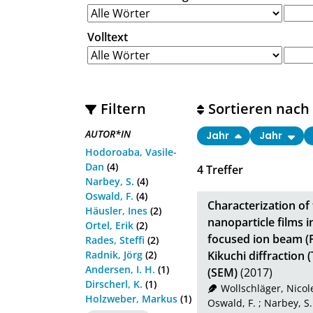
Volltext
Filtern
Sortieren nach
AUTOR*IN
Jahr
Jahr
Hodoroaba, Vasile-
Dan
(4)
4
Treffer
Narbey, S.
(4)
Oswald, F.
(4)
Characterization of
Häusler, Ines
(2)
nanoparticle films i
Ortel, Erik
(2)
focused ion beam (
Rades, Steffi
(2)
Radnik, Jörg
(2)
Kikuchi diffraction
Andersen, I. H.
(1)
(SEM)
(2017)
Dirscherl, K.
(1)
Wollschläger, Nicol
Holzweber, Markus
(1)
Oswald, F.
;
Narbey, S.