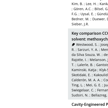
Kim, B.
;
Lee, H.
;
Kank
;
Gören, A.C.
;
Bilsel, G
F.G.
;
Uysal, E.
;
Gündüz
Bedner, M.
;
Duewer, D
Sieber, J.R.
Key comparison CCQ
solvent: methoxychlo
Westwood, S.
;
Jose
R.
;
Sarzuri, Y. A.
;
Men
da Silva Souza, W.
;
de
Rajotte, I.
;
Melanson, J
T.
;
Lalerle, B.
;
Gantois
Kaminski, Katja
;
Klyk-
Skotidaki, E.
;
Kakoulid
Calderón, M. A. A.
;
Co
Ting, L.
;
Mei, G. E.
;
Ju
Swiegelaar, C.
;
Fernan
Sudsiri, N.
;
Bellazreg,
Cavity-Engineered P