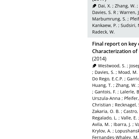
Dai, X.
;
Zhang, W.
Davies, S. R
;
Warren, J
Marbumrung, S.
;
Pfei
Kankaew, P.
;
Sudsiri, 
Radeck, W.
Final report on key
Characterization of
(2014)
Westwood, S.
;
Jose
;
Davies, S.
;
Moad, M.
Do Rego, E.C.P.
;
Garri
Huang, T.
;
Zhang, W.
;
Gantois, F.
;
Lalerle, B
Urszula-Anna
;
Pfeifer
Christian
;
Recknagel,
Zakaria, O. B.
;
Castro,
Regalado, L.
;
Valle, E.
Avila, M.
;
Ibarra, J.
;
Va
Krylov, A.
;
Lopushansk
Fernandes-Whaley, M.