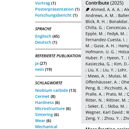
Contribute
(2025)
Vortrag
(1)
Posterpräsentation
(1)
Ahmed, A. A. A.
;
Al
Forschungsbericht
(1)
Andrews, A. M.
;
Baller
Blick, R. H.
;
Bonakdar,
Chilla, G.
;
Conceicao, A
SPRACHE
Epple, M.
;
Fedyk, M.
;
Englisch
(45)
Fernandez-Cuesta, I.
;
Deutsch
(1)
M.
;
Guse, A. H.
;
Hamp
Hofmann, U. G.
;
Holza
REFERIERTE PUBLIKATION
Huber, P.
;
Hyeon, T.
;
ja
(27)
Kasieczka, G.
;
Kim, D.
nein
(19)
;
Liu, X.
;
Liu, Y.
;
Lohr, 
;
Mews, A.
;
Mutas, M.
Offenhäusser, A.
;
Ohe
SCHLAGWORTE
Peng, B.
;
Picchiotti, A.
Niobium carbide
(13)
Pralle, A.
;
Prato, M.
;
Q
Cermet
(8)
Ritter, N.
;
Rittner, M.
Hardness
(6)
;
Seker, E.
;
Skiba, M.
;
Microstructure
(6)
Wegner, Karl David
;
W
Sintering
(6)
Zeng, Y.
;
Zhou, Y.
;
Zh
Wear
(6)
Mechanical