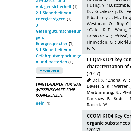
2 Prozess- und
Huang, Y.
;
Luscombe, 
Anlagensicherheit
(1)
D.
;
Kovalevskiy, D.
;
Fe
2.1 Sicherheit von
Ribadeneyra, M.
;
Ting
Energieträgern
(1)
Westhead, O.
;
Roy, C.
3
;
Oates, R. P.
;
Wang, C
Gefahrgutumschließun
Grégoire, A.
;
Périssé, 
gen;
Finnveden, G.
;
Björklu
Energiespeicher
(1)
P. A.
3.1 Sicherheit von
Gefahrgutverpackunge
CCQM-K104 key comp
n und Batterien
(1)
characterization of
+ weitere
(2017)
Dai, X.
;
Zhang, W.
EINGELADENER VORTRAG
Davies, S. R.
;
Warren, 
(WISSENSCHAFTLICHE
Marbumrung, S.
;
Pfei
KONFERENZEN)
Kankaew, P.
;
Sudsiri, 
nein
(1)
Radeck, W.
CCQM-K104 Key Comp
organic substances 
(2017)