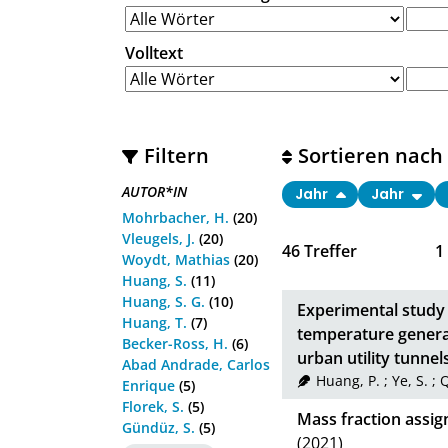
Volltext
Filtern
Sortieren nach
AUTOR*IN
Jahr
Jahr
Mohrbacher, H.
(20)
Vleugels, J.
(20)
46
Treffer
1
Woydt, Mathias
(20)
Huang, S.
(11)
Huang, S. G.
(10)
Experimental study
Huang, T.
(7)
temperature generat
Becker-Ross, H.
(6)
urban utility tunnel
Abad Andrade, Carlos
Huang, P.
;
Ye, S.
;
Q
Enrique
(5)
Florek, S.
(5)
Mass fraction assig
Gündüz, S.
(5)
(2021)