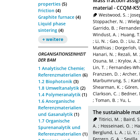
Mass fraction assign
properties
(5)
material - CCQM-K55.
Friction
(4)
Westwood, S.
;
Jose
Graphite furnace
(4)
Stoppacher, N.
;
Wielg
Liquid phase
Garrido, B.
;
Fernandes,
sintering
(4)
Windust, A.
;
Huang, T
+ weitere
;
Li, N.
;
Gao, D.
;
Liu, Z
Matthias
;
Dorgerloh, 
ORGANISATIONSEINHEIT
Hanari, N.
;
Rezali, M.
DER BAM
Osuna, M.
;
Krylov, A.
Lin, T.
;
Fernandes-Wha
1 Analytische Chemie;
Franzsen, D.
;
Archer, 
Referenzmaterialien
(6)
Marbumrung, S.
;
Kan
1.2 Biophotonik
(3)
Shearman, K.
;
Gören, 
1.8 Umweltanalytik
(2)
Clarkson, C.
;
Bedner, 
1.4 Polymeranalytik
(1)
;
Toman, B.
;
Yu, L.
1.6 Anorganische
Referenzmaterialien
The sustainable ma
und Gasanalytik
(1)
Titirici, M.
;
Baird, S
1.7 Organische
A.
;
Hosseinaei, O.
;
Ha
Spurenanalytik und
Berglund, L. A.
;
Li, Y.
Referenzmaterialien
(1)
Ferrero, G. A.
;
Sevilla,