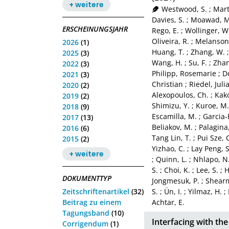
+ weitere
Westwood, S.
;
Mart
Davies, S.
;
Moawad, M
ERSCHEINUNGSJAHR
Rego, E.
;
Wollinger, W
Oliveira, R.
;
Melanson,
2026
(1)
Huang, T.
;
Zhang, W.
2025
(3)
Wang, H.
;
Su, F.
;
Zhan
2022
(3)
Philipp, Rosemarie
;
D
2021
(3)
Christian
;
Riedel, Juli
2020
(2)
Alexopoulos, Ch.
;
Kako
2019
(2)
Shimizu, Y.
;
Kuroe, M.
2018
(9)
Escamilla, M.
;
Garcia-
2017
(13)
Beliakov, M.
;
Palagina
2016
(6)
Tang Lin, T.
;
Pui Sze, 
2015
(2)
Yizhao, C.
;
Lay Peng, S
+ weitere
;
Quinn, L.
;
Nhlapo, N
S.
;
Choi, K.
;
Lee, S.
;
H
DOKUMENTTYP
Jongmesuk, P.
;
Shearm
Zeitschriftenartikel
(32)
S.
;
Ün, I.
;
Yilmaz, H.
;
Beitrag zu einem
Achtar, E.
Tagungsband
(10)
Interfacing with t
Corrigendum
(1)