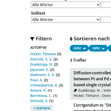
Volltext
Filtern
Sortieren nach
AUTOR*IN
Jahr
Jahr
Hickel, Tilmann
(3)
Divinski, S. V.
(2)
3
Treffer
Esakkiraja, N.
(2)
Jayaram, V.
(2)
Diffusion-controlle
Makineni, S. K.
(2)
between Pt and Pd 
Paul, A.
(2)
based single crystal
Vishwakarma, A.
(2)
Amara, H.
(1)
Esakkiraja, N.
;
Vish
Barreteau, C.
(1)
Hickel, Tilmann
;
Divins
Divinski, S.
(1)
Corrigendum to "Di
+ weitere