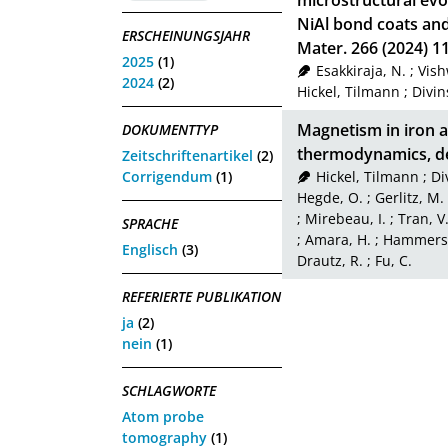
microstructural evo
NiAl bond coats and
ERSCHEINUNGSJAHR
Mater. 266 (2024) 1
2025
(1)
Esakkiraja, N.
;
Vish
2024
(2)
Hickel, Tilmann
;
Divins
Magnetism in iron a
DOKUMENTTYP
thermodynamics, def
Zeitschriftenartikel
(2)
Corrigendum
(1)
Hickel, Tilmann
;
Di
Hegde, O.
;
Gerlitz, M.
;
Mirebeau, I.
;
Tran, V
SPRACHE
;
Amara, H.
;
Hammersc
Englisch
(3)
Drautz, R.
;
Fu, C.
REFERIERTE PUBLIKATION
ja
(2)
nein
(1)
SCHLAGWORTE
Atom probe
tomography
(1)