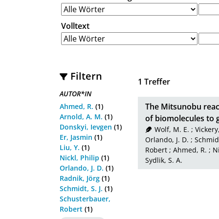
Volltext
Filtern
1
Treffer
AUTOR*IN
The Mitsunobu react
Ahmed, R.
(1)
Arnold, A. M.
(1)
of biomolecules to
Donskyi, Ievgen
(1)
Wolf, M. E.
;
Vickery
Er, Jasmin
(1)
Orlando, J. D.
;
Schmidt,
Liu, Y.
(1)
Robert
;
Ahmed, R.
;
Ni
Nickl, Philip
(1)
Sydlik, S. A.
Orlando, J. D.
(1)
Radnik, Jörg
(1)
Schmidt, S. J.
(1)
Schusterbauer,
Robert
(1)