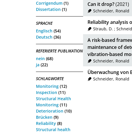
Corrigendum
(1)
Can it drop?
(2021)
Dissertation
(1)
Schneider, Ronald
Reliability analysis
SPRACHE
Straub, D.
;
Schneid
Englisch
(54)
Deutsch
(36)
A risk-based framew
maintenance of det
REFERIERTE PUBLIKATION
vibration-based mo
nein
(68)
Schneider, Ronald
ja
(22)
Überwachung von B
SCHLAGWORTE
Schneider, Ronald
Monitoring
(12)
Inspection
(11)
Structural Health
Monitoring
(11)
Deterioration
(10)
Brücken
(9)
Reliability
(8)
Structural health