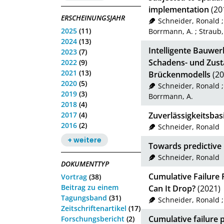
implementation
(20
ERSCHEINUNGSJAHR
Schneider, Ronald
2025
(11)
Borrmann, A.
;
Straub,
2024
(13)
Intelligente Bauwer
2023
(7)
Schadens- und Zust
2022
(9)
2021
(13)
Brückenmodells
(20
2020
(5)
Schneider, Ronald
2019
(3)
Borrmann, A.
2018
(4)
2017
(4)
Zuverlässigkeitsba
2016
(2)
Schneider, Ronald
+ weitere
Towards predictive
Schneider, Ronald
DOKUMENTTYP
Cumulative Failure P
Vortrag
(38)
Beitrag zu einem
Can It Drop?
(2021)
Tagungsband
(31)
Schneider, Ronald
Zeitschriftenartikel
(17)
Cumulative failure p
Forschungsbericht
(2)