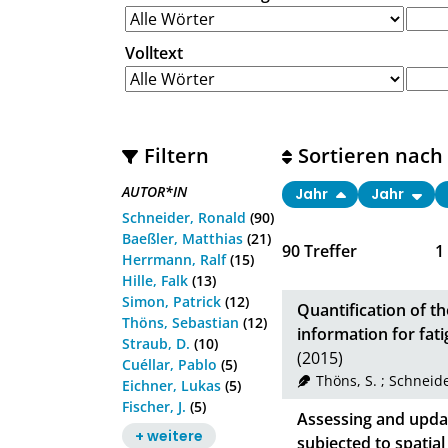
Volltext
Filtern
Sortieren nach
AUTOR*IN
Jahr
Jahr
Schneider, Ronald
(90)
Baeßler, Matthias
(21)
90
Treffer
1
Herrmann, Ralf
(15)
Hille, Falk
(13)
Simon, Patrick
(12)
Quantification of th
Thöns, Sebastian
(12)
information for fat
Straub, D.
(10)
(2015)
Cuéllar, Pablo
(5)
Thöns, S.
;
Schneide
Eichner, Lukas
(5)
Fischer, J.
(5)
Assessing and updati
+ weitere
subjected to spatial