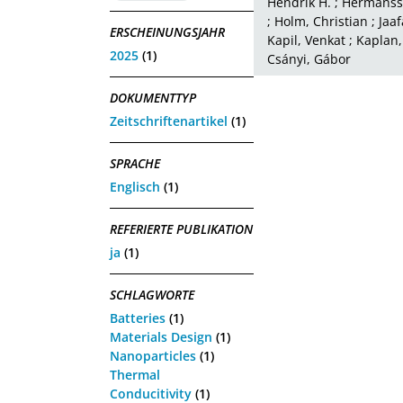
Hendrik H.
;
Hermansso
;
Holm, Christian
;
Jaaf
ERSCHEINUNGSJAHR
Kapil, Venkat
;
Kaplan,
2025
(1)
Csányi, Gábor
DOKUMENTTYP
Zeitschriftenartikel
(1)
SPRACHE
Englisch
(1)
REFERIERTE PUBLIKATION
ja
(1)
SCHLAGWORTE
Batteries
(1)
Materials Design
(1)
Nanoparticles
(1)
Thermal
Conducitivity
(1)