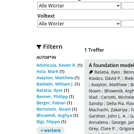
Volltext
Filtern
1
Treffer
AUTOR*IN
A foundation model 
Advincula, Xavier R.
(1)
Asta, Mark
(1)
Batatia, Ilyes
;
Benne
Avaylon, Matthew
(1)
Kovács, Dávid P.
;
Rieb
Baldwin, William J.
(1)
;
Avaylon, Matthew
;
B
Batatia, Ilyes
(1)
Noam
;
Bhowmik, Arg
Benner, Philipp
(1)
Vlad
;
Ceriotti, Michele
Berger, Fabian
(1)
Sandip
;
Della Pia, Fla
Bernstein, Noam
(1)
Machachi, Zakariya
;
F
Bhowmik, Arghya
(1)
Gardner, John L. A.
;
G
Bigi, Filippo
(1)
Annalena
;
George, Ja
Grey, Clare P.
;
Grigore
+ weitere