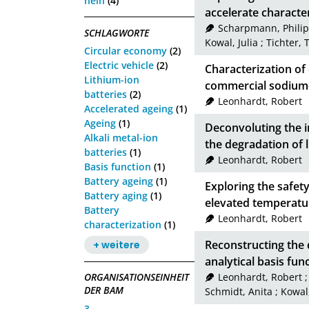
nein
(4)
accelerate characteri
Scharpmann, Phili
SCHLAGWORTE
Kowal, Julia
;
Tichter, 
Circular economy
(2)
Electric vehicle
(2)
Characterization of
Lithium-ion
commercial sodium-
batteries
(2)
Leonhardt, Robert
Accelerated ageing
(1)
Ageing
(1)
Deconvoluting the i
Alkali metal-ion
the degradation of l
batteries
(1)
Leonhardt, Robert
Basis function
(1)
Battery ageing
(1)
Exploring the safety
Battery aging
(1)
elevated temperatu
Battery
Leonhardt, Robert
characterization
(1)
Reconstructing the d
+ weitere
analytical basis fun
Leonhardt, Robert
ORGANISATIONSEINHEIT
DER BAM
Schmidt, Anita
;
Kowal,
3