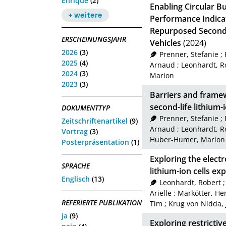
Enrique
(2)
Enabling Circular B
+ weitere
Performance Indica
Repurposed Second‐L
ERSCHEINUNGSJAHR
Vehicles
(2024)
2026
(3)
Prenner, Stefanie
;
2025
(4)
Arnaud
;
Leonhardt, R
2024
(3)
Marion
2023
(3)
Barriers and framew
second-life lithium-
DOKUMENTTYP
Prenner, Stefanie
;
Zeitschriftenartikel
(9)
Arnaud
;
Leonhardt, R
Vortrag
(3)
Huber-Humer, Marion
Posterpräsentation
(1)
Exploring the electr
SPRACHE
lithium-ion cells ex
Englisch
(13)
Leonhardt, Robert
Arielle
;
Markötter, He
REFERIERTE PUBLIKATION
Tim
;
Krug von Nidda, 
ja
(9)
Exploring restricti