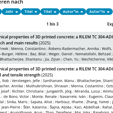
eren nach
Jahr
Titel
Titel
Autor*in
Autor*in
1
bis
3
Ex
ical properties of 3D printed concrete: a RILEM TC 304-AD
ch and main results
(2025)
Freek
;
Menna, Constantino
;
Robens-Radermacher, Annika
;
Wolfs,
-Burger, Hélène
;
Baz, Bilal
;
Weger, Daniel
;
Nematollahi, Behzad
Bhattacherjee, Shantanu
;
Jia, Zijian
;
Chen, Yu
;
Mechtcherine, Vikt
ical properties of 3D printed concrete: a RILEM TC 304-AD
l and tensile strength
(2025)
, Rob
;
Versteegen, Jelle
;
Santhanam, Manu
;
Bhattacherjee, Shan
cher, Annika
;
Muthukrishnan, Shravan
;
Menna, Costantino
;
Ozt
 Josef
;
Richter, Christiane
;
Jungwirth, Jörg
;
Miranda, Luiza
;
Amma
s
;
de Bono, Victor
;
Monte, Renate
;
Navarrete, Iván
;
Eugenin, Clau
lal
;
Sinka, Maris
;
Sapata, Alise
;
Harbouz, Ilhame
;
Zhang, Yamei
;
 Jean‑Pierre
;
Šter, Katarina
;
Šajna, Aljoša
;
Kaci, Abdelhak
;
Rahal,
mwut
;
Arunothayan, Arun
;
Zhao, Zengfeng
;
Mai, Inka
;
Rasehorn, I