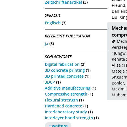
Zeitschriftenartikel
(3)
Freund,
Dahlenb
SPRACHE
Liu, Xin
Englisch
(3)
Mechan
compre
REFERIERTE PUBLIKATION
Mecht
ja
(3)
Versteeg
;
Jungwir
SCHLAGWORTE
Renate
Digital fabrication
(2)
Alise
;
H
3D concrete printing
(1)
Mateja
3D printed concrete
(1)
Snguany
3DCP
(1)
Böhler,
Additive manufacturing
(1)
Maximil
Compressive strength
(1)
Muham
Flexural strength
(1)
Hardened concrete
(1)
Interlaboratory study
(1)
Interlayer bond strength
(1)
+ weitere