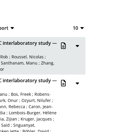
port
10
CSV
10
C interlaboratory study —
RIS
20
 Rob
;
Roussel, Nicolas
;
XML
50
;
Santhanam, Manu
;
Zhang,
or
100
C interlaboratory study —
tanu
;
Bos, Freek
;
Robens-
urk, Onur
;
Ozyurt, Nilufer
;
nn, Rebecca
;
Caron, Jean-
dia
;
Lombois‑Burger, Hélène
Jia, Zijian
;
Kruger, Jacques
;
 Said
;
Snguanyat,
nken Jette
;
Böhler, David
;