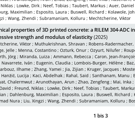
 Niklas
;
Lowke, Dirk
;
Neef, Tobias
;
Taubert, Markus
;
Auer, Daniel
urg, Maximilian
;
Esposito, Laura
;
Buswell, Richard
;
Kolawole, Jo
gzi
;
Wang, Zhendi
;
Subramaniam, Kolluru
;
Mechtcherine, Viktor
ical properties of 3D printed concrete: a RILEM 304-ADC in
ssive strength and modulus of elasticity
(2025)
cherine, Viktor
;
Muthukrishnan, Shravan
;
Robens-Radermacher, 
e, Jelle
;
Menna, Costantino
;
Ozturk, Onur
;
Ozyurt, Nilufer
;
Roupe
th, Jörg
;
Miranda, Luiza
;
Ammann, Rebecca
;
Caron, Jean‑Françoi
;
Navarrete, Iván
;
Eugenin, Claudia
;
Lombois‑Burger, Hélène
;
Baz,
arbouz, Ilhame
;
Zhang, Yamei
;
Jia, Zijian
;
Kruger, Jacques
;
Moster
;
Hanžič, Lucija
;
Kaci, Abdelhak
;
Rahal, Said
;
Santhanam, Manu
;
at, Chalermwut
;
Arunothayan, Arun
;
Zhao, Zengfeng
;
Mai, Inka
;
 David
;
Freund, Niklas
;
Lowke, Dirk
;
Neef, Tobias
;
Taubert, Marku
ian
;
Dahlenburg, Maximilian
;
Esposito, Laura
;
Buswell, Richard
;
mad Nura
;
Liu, Xingzi
;
Wang, Zhendi
;
Subramaniam, Kolluru
;
Bos
1
bis
3