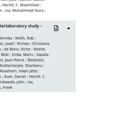
;
Hechtl, C. Maximilian
;
hn
;
Isa, Muhammad Nura
;
terlaboratory study –
Annika
;
Wolfs, Rob
;
c, Josef
;
Richter, Christiane
s
;
de Bono, Victor
;
Monte,
 Bilal
;
Sinka, Maris
;
Sapata,
t, Jean‑Pierre
;
Štefančič,
Bhattacherjee, Shantanu
;
Rasehorn, Inken Jette
;
s
;
Auer, Daniel
;
Hechtl, C.
Kolawole, John
;
Isa,
, Freek