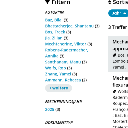
Filtern
Sorti
AUTOR*IN
Jahr
Baz, Bilal
(3)
Bhattacherjee, Shantanu
(3)
3
Treffer
Bos, Freek
(3)
Jia, Zijian
(3)
Mechan
Mechtcherine, Viktor
(3)
approa
Robens-Radermacher,
Bos, 
Annika
(3)
Lombois
Santhanam, Manu
(3)
Yamei
;
Wolfs, Rob
(3)
Zhang, Yamei
(3)
Mechan
Ammann, Rebecca
(2)
flexura
+ weitere
Wolfs
Raderma
ERSCHEINUNGSJAHR
Roupec,
2025
(3)
Françoi
;
Baz, Bi
Mostert,
DOKUMENTTYP
Chaler